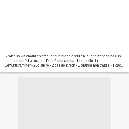
Siroter un vin chaud en croquant un bredele tout en jouant, n'est-ce pas un
bon moment ? La recette : Pour 6 personnes : 1 bouteille de
Gewurtztraminer - 25g sucre - 2 càs de kirsch - 1 orange non traitée - 1 càc
gingembre frais râpé - 1 bâton de cannelle...