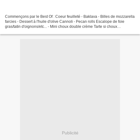
Commençons par le Best Of : Coeur feuilleté - Baklava - Billes de mozzarella
farcies - Dessert à l'huile d'olive Cannoli - Pecan rolls Escalope de foie
gras/tatin d'oignons/etc... - Mini choux double crème Tarte si choux
Quenelles à l'ail des ours - Panna...
Publicité