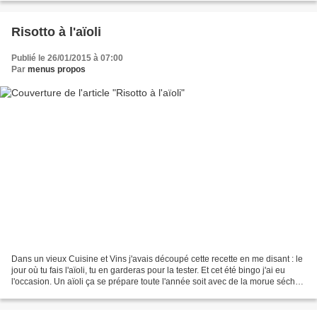
Risotto à l'aïoli
Publié le 26/01/2015 à 07:00
Par
menus propos
Dans un vieux Cuisine et Vins j'avais découpé cette recette en me disant : le
jour où tu fais l'aïoli, tu en garderas pour la tester. Et cet été bingo j'ai eu
l'occasion. Un aïoli ça se prépare toute l'année soit avec de la morue séchée
soit du cabillaud...