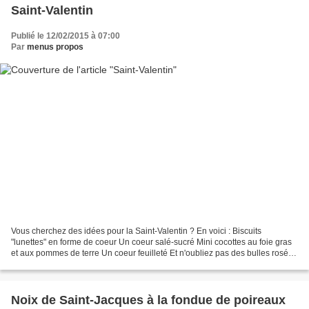
Saint-Valentin
Publié le 12/02/2015 à 07:00
Par
menus propos
Vous cherchez des idées pour la Saint-Valentin ? En voici : Biscuits
"lunettes" en forme de coeur Un coeur salé-sucré Mini cocottes au foie gras
et aux pommes de terre Un coeur feuilleté Et n'oubliez pas des bulles rosées
(mais avec modération) : Rappel...
Noix de Saint-Jacques à la fondue de poireaux