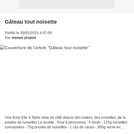
Gâteau tout noisette
Publié le 30/01/2015 à 07:00
Par
menus propos
Une fiche Elle à Table mise de côté depuis des lustres, des noisettes, de la
poudre de noisettes La recette : Pour 6 personnes : 4 oeufs - 125g noisettes
concassées - 75g poudre de noisettes - 1 càs de cacao - 300g sucre en
poudre - 70g farine - 50g beurre...