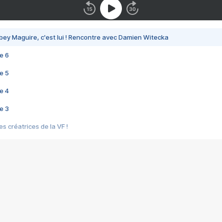
bey Maguire, c'est lui ! Rencontre avec Damien Witecka
e 6
e 5
e 4
e 3
s créatrices de la VF !
e 2
e 1
e Mektoub My Love arrive enfin ! Rencontre avec Shaïn Boumedine et Sal
i : après Toni en famille
elle réalise le bouleversant Dites lui que je l'aime