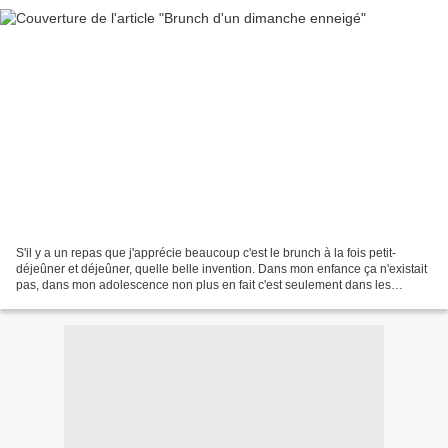
S'il y a un repas que j'apprécie beaucoup c'est le brunch à la fois petit-
déjeûner et déjeûner, quelle belle invention. Dans mon enfance ça n'existait
pas, dans mon adolescence non plus en fait c'est seulement dans les
années 80 qu'il est apparu en France....