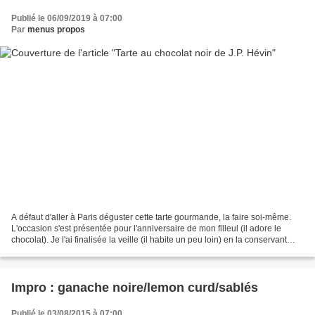
Publié le 06/09/2019 à 07:00
Par
menus propos
A défaut d'aller à Paris déguster cette tarte gourmande, la faire soi-même.
L'occasion s'est présentée pour l'anniversaire de mon filleul (il adore le
chocolat). Je l'ai finalisée la veille (il habite un peu loin) en la conservant
dans le réfrigérateur...
Impro : ganache noire/lemon curd/sablés
Publié le 03/08/2015 à 07:00