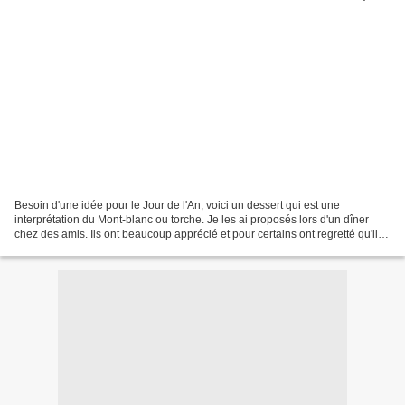
Besoin d'une idée pour le Jour de l'An, voici un dessert qui est une
interprétation du Mont-blanc ou torche. Je les ai proposés lors d'un dîner
chez des amis. Ils ont beaucoup apprécié et pour certains ont regretté qu'il
n'y en ait pas encore. La recette...