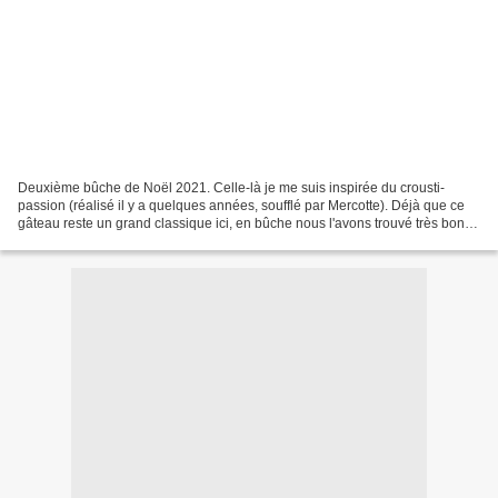
Deuxième bûche de Noël 2021. Celle-là je me suis inspirée du crousti-
passion (réalisé il y a quelques années, soufflé par Mercotte). Déjà que ce
gâteau reste un grand classique ici, en bûche nous l'avons trouvé très bon.
La recette : Pour un moule de...