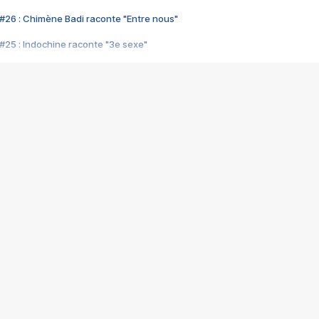
#26 : Chimène Badi raconte "Entre nous"
#25 : Indochine raconte "3e sexe"
#24 : Zaho raconte "C'est chelou"
#23 : Patrick Bruel raconte "Au café des délices"
#22 : Kyo raconte "Le chemin"
#21 : Nolwenn Leroy raconte "Cassé"
#20 : Patrick Hernandez raconte "Born to be alive"
#19 : Lorie raconte "Près de moi"
#18 : Michael Jones raconte "A nos actes manqués" (avec Jean-Jacque
#17 : Khaled raconte "Aïcha"
#16 : Corneille raconte "Parce qu'on vient de loin"
#15 : Indochine raconte "L'aventurier"