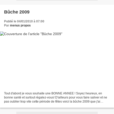
Bûche 2009
Publié le 04/01/2010 à 07:00
Par
menus propos
Tout d'abord je vous souhaite une BONNE ANNEE ! Soyez heureux, en
bonne santé et surtout régalez-vous! D'ailleurs pour vous faire saliver et ne
pas oublier trop vite cette période de fêtes voici la bûche 2009 que j'ai
imaginée, dessinée, écrite, puis...