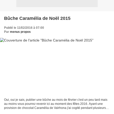
Bûche Caramélia de Noël 2015
Publié le 11/02/2016 à 07:00
Par
menus propos
Oui, oui je sais, publier une bûche au mois de février c'est un peu tard mais
au moins vous pourrez revenir ici au moment des fêtes 2016. Ayant une
provision de chocolat Caramélia de Valrhona j'ai cogité pendant plusieurs
jours pour aboutir à une dacquoise...