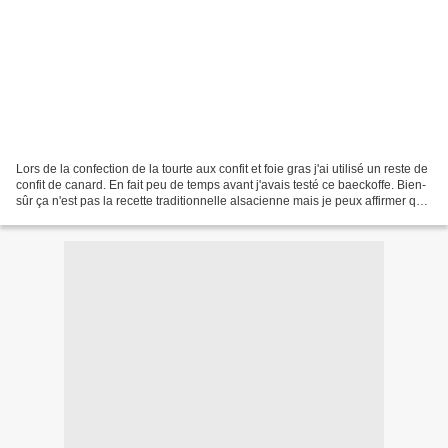
Lors de la confection de la tourte aux confit et foie gras j'ai utilisé un reste de
confit de canard. En fait peu de temps avant j'avais testé ce baeckoffe. Bien-
sûr ça n'est pas la recette traditionnelle alsacienne mais je peux affirmer que
le régal...