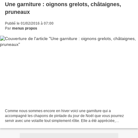
Une garniture : oignons grelots, châtaignes,
pruneaux
Publié le 01/02/2016 à 07:00
Par
menus propos
Comme nous sommes encore en hiver voici une garniture qui a
accompagné les chapons de pintade du jour de Noël que vous pourrez
servir avec une volaille tout simplement rôtie. Elle a été appréciée,
applaudie et super bien notée. Bon la photo ne donne pas...