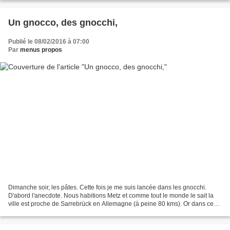
Un gnocco, des gnocchi,
Publié le 08/02/2016 à 07:00
Par
menus propos
Dimanche soir, les pâtes. Cette fois je me suis lancée dans les gnocchi.
D'abord l'anecdote. Nous habitions Metz et comme tout le monde le sait la
ville est proche de Sarrebrück en Allemagne (à peine 80 kms). Or dans ce
pays c'est facile de louer un camping-car....