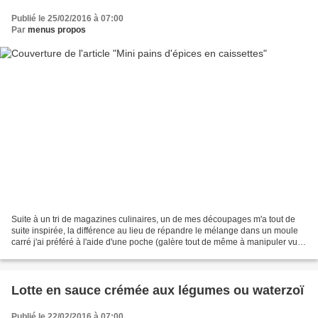
Publié le 25/02/2016 à 07:00
Par
menus propos
Suite à un tri de magazines culinaires, un de mes découpages m'a tout de
suite inspirée, la différence au lieu de répandre le mélange dans un moule
carré j'ai préféré à l'aide d'une poche (galère tout de même à manipuler vu
que le mélange est assez ferme)...
Lotte en sauce crémée aux légumes ou waterzoï
Publié le 22/02/2016 à 07:00