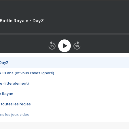
 Battle Royale - DayZ
 DayZ
 a 13 ans (et vous l'avez ignoré)
e (littéralement)
im Rayan
 toutes les règles
s les jeux vidéo
us choquant de Rockstar ? - Le scandale BULLY