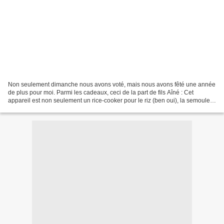
Non seulement dimanche nous avons voté, mais nous avons fêté une année
de plus pour moi. Parmi les cadeaux, ceci de la part de fils Aîné : Cet
appareil est non seulement un rice-cooker pour le riz (ben oui), la semoule,
les céréales mais aussi un cuiseur-vapeur...