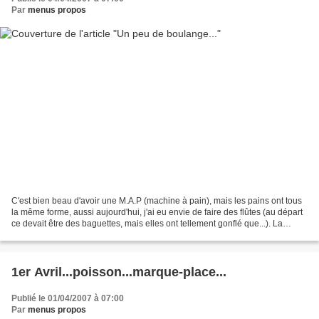
Par
menus propos
C'est bien beau d'avoir une M.A.P (machine à pain), mais les pains ont tous
la même forme, aussi aujourd'hui, j'ai eu envie de faire des flûtes (au départ
ce devait être des baguettes, mais elles ont tellement gonflé que...). La
recette n'est autre que...
1er Avril...poisson...marque-place...
Publié le 01/04/2007 à 07:00
Par
menus propos