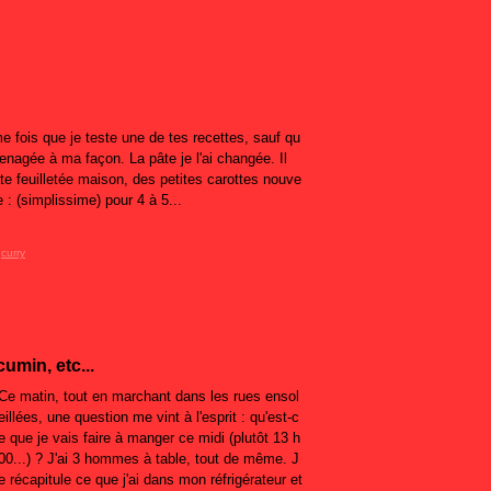
me fois que je teste une de tes recettes, sauf qu
amenagée à ma façon. La pâte je l'ai changée. Il
âte feuilletée maison, des petites carottes nouve
e : (simplissime) pour 4 à 5...
,
curry
umin, etc...
Ce matin, tout en marchant dans les rues ensol
eillées, une question me vint à l'esprit : qu'est-c
e que je vais faire à manger ce midi (plutôt 13 h
00...) ? J'ai 3 hommes à table, tout de même. J
e récapitule ce que j'ai dans mon réfrigérateur et