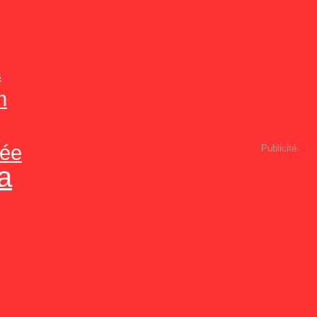
s
n
tée
Publicité
ta