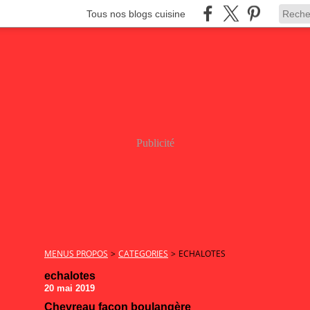
Tous nos blogs cuisine
Publicité
MENUS PROPOS
>
CATEGORIES
>
ECHALOTES
echalotes
20 mai 2019
Chevreau façon boulangère