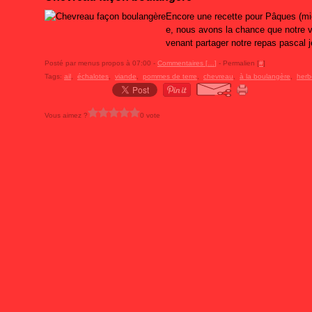
Encore une recette pour Pâques (mie
e, nous avons la chance que notre vo
venant partager notre repas pascal je
Posté par menus propos à 07:00 -
Commentaires [
…
]
- Permalien [
#
]
Tags:
ail
,
échalotes
,
viande
,
pommes de terre
,
chevreau
,
à la boulangère
,
herb
Vous aimez ?
0 vote