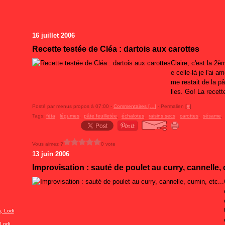
16 juillet 2006
Recette testée de Cléa : dartois aux carottes
Claire, c'est la 2è
e celle-là je l'ai 
me restait de la p
lles. Go! La recett
Posté par menus propos à 07:00 -
Commentaires [
…
]
- Permalien [
#
]
Tags:
fèta
,
légumes
,
pâte feuilletée
,
échalotes
,
raisins secs
,
carottes
,
sésame
Vous aimez ?
0 vote
13 juin 2006
Improvisation : sauté de poulet au curry, cannelle, c
Lodi