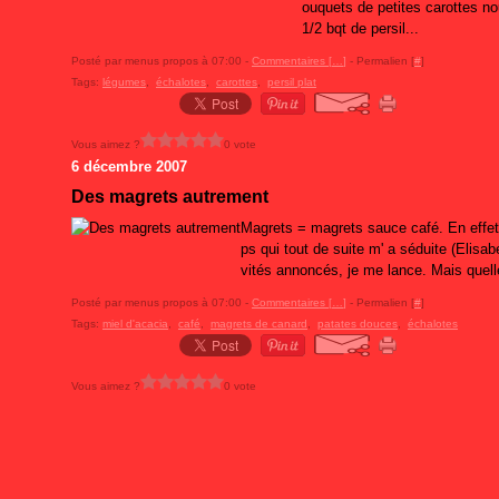
ouquets de petites carottes nou
1/2 bqt de persil...
Posté par menus propos à 07:00 -
Commentaires [
…
]
- Permalien [
#
]
Tags:
légumes
,
échalotes
,
carottes
,
persil plat
Vous aimez ?
0 vote
6 décembre 2007
Des magrets autrement
Magrets = magrets sauce café. En effet
ps qui tout de suite m' a séduite (Elisab
vités annoncés, je me lance. Mais quelle
Posté par menus propos à 07:00 -
Commentaires [
…
]
- Permalien [
#
]
Tags:
miel d'acacia
,
café
,
magrets de canard
,
patates douces
,
échalotes
Vous aimez ?
0 vote