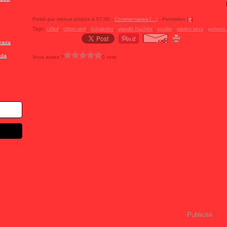
Posté par menus propos à 07:00 -
Commentaires [
…
]
- Permalien [
#
]
Tags:
céleri
,
citron vert
,
échalotes
,
viande hachée
,
poulet
,
raisins secs
,
poivron
ada
Vous aimez ?
0 vote
Publicité