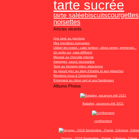
tarte sucrée
courgettes
tarte salée
biscuits
noisettes
Articles récents
Une tarte au gianduja
Mes premières baguettes
Utiliser les restes : cake jambon, olives vertes, emmental...
Un spritz oui, mais différent
Mousse au chocolat intense
Asperges, sauce mousseline
Tarte au fromage blanc alsacienne
du yaourt grec au sirop d'érable et aux pistaches
Rendons nous à Copenhague
Entremets au citron vert et aux framboises
Albums Photos
Balades, vacances été 2021
confinement
Voyage - 2019 Septembre - Parme, Crémone, Créma, 