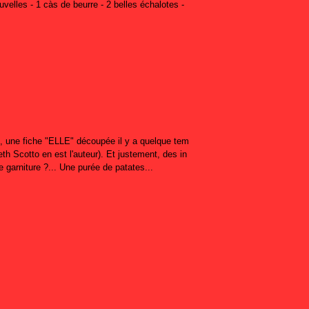
velles - 1 càs de beurre - 2 belles échalotes -
, une fiche "ELLE" découpée il y a quelque tem
eth Scotto en est l'auteur). Et justement, des in
 garniture ?... Une purée de patates...