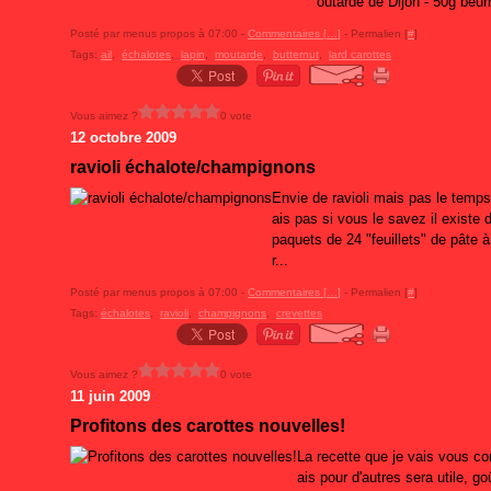
outarde de Dijon - 50g beurr
Posté par menus propos à 07:00 -
Commentaires [
…
]
- Permalien [
#
]
Tags:
ail
,
échalotes
,
lapin
,
moutarde
,
butternut
,
lard carottes
Vous aimez ?
0 vote
12 octobre 2009
ravioli échalote/champignons
Envie de ravioli mais pas le temps
ais pas si vous le savez il existe 
paquets de 24 "feuillets" de pâte à 
r...
Posté par menus propos à 07:00 -
Commentaires [
…
]
- Permalien [
#
]
Tags:
échalotes
,
ravioli
,
champignons
,
crevettes
Vous aimez ?
0 vote
11 juin 2009
Profitons des carottes nouvelles!
La recette que je vais vous con
ais pour d'autres sera utile, g