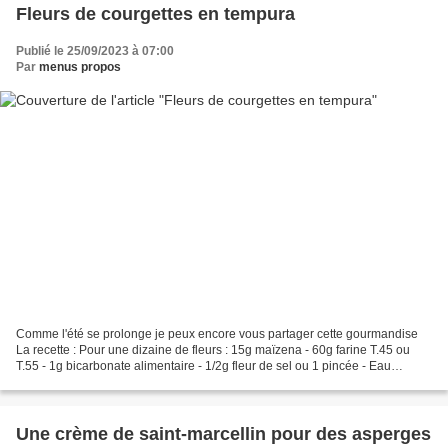
Fleurs de courgettes en tempura
Publié le 25/09/2023 à 07:00
Par
menus propos
Comme l'été se prolonge je peux encore vous partager cette gourmandise
La recette : Pour une dizaine de fleurs : 15g maïzena - 60g farine T.45 ou
T.55 - 1g bicarbonate alimentaire - 1/2g fleur de sel ou 1 pincée - Eau
pétillante glacée - huile de pépins...
Une crème de saint-marcellin pour des asperges