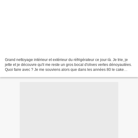
Grand nettoyage intérieur et extérieur du réfrigérateur ce jour-là. Je trie, je
jette et je découvre qu'il me reste un gros bocal d'olives vertes dénoyautées.
Quoi faire avec ? Je me souviens alors que dans les années 80 le cake
jambon, olives, etc......