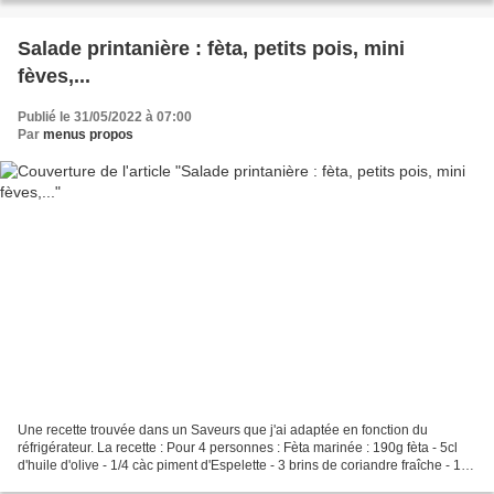
Salade printanière : fèta, petits pois, mini
fèves,...
Publié le 31/05/2022 à 07:00
Par
menus propos
Une recette trouvée dans un Saveurs que j'ai adaptée en fonction du
réfrigérateur. La recette : Pour 4 personnes : Fèta marinée : 190g fèta - 5cl
d'huile d'olive - 1/4 càc piment d'Espelette - 3 brins de coriandre fraîche - 1
pincée de fleur de sel -...