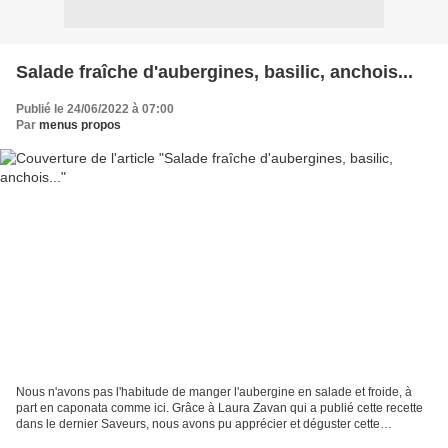
Salade fraîche d'aubergines, basilic, anchois...
Publié le 24/06/2022 à 07:00
Par
menus propos
Nous n'avons pas l'habitude de manger l'aubergine en salade et froide, à
part en caponata comme ici. Grâce à Laura Zavan qui a publié cette recette
dans le dernier Saveurs, nous avons pu apprécier et déguster cette
nouveauté venue de Naples. Bon j'ai...