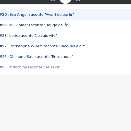
#30 : Eve Angeli raconte "Avant de partir"
#29 : MC Solaar raconte "Bouge de là"
28 : Lorie raconte "Je vais vite"
#27 : Christophe Willem raconte "Jacques a dit"
#26 : Chimène Badi raconte "Entre nous"
#25 : Indochine raconte "3e sexe"
#24 : Zaho raconte "C'est chelou"
#23 : Patrick Bruel raconte "Au café des délices"
#22 : Kyo raconte "Le chemin"
#21 : Nolwenn Leroy raconte "Cassé"
#20 : Patrick Hernandez raconte "Born to be alive"
#19 : Lorie raconte "Près de moi"