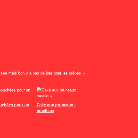
sée mais bon y a pas de jour pour les crêpes
uchées pour un
Cake aux pruneaux :
moelleux