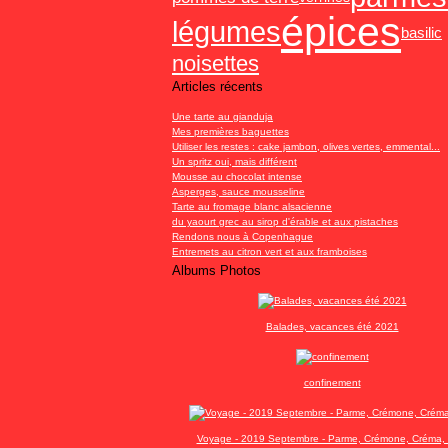
épices
légumes
basilic
noisettes
Articles récents
Une tarte au gianduja
Mes premières baguettes
Utiliser les restes : cake jambon, olives vertes, emmental...
Un spritz oui, mais différent
Mousse au chocolat intense
Asperges, sauce mousseline
Tarte au fromage blanc alsacienne
du yaourt grec au sirop d'érable et aux pistaches
Rendons nous à Copenhague
Entremets au citron vert et aux framboises
Albums Photos
Balades, vacances été 2021
confinement
Voyage - 2019 Septembre - Parme, Crémone, Créma, 