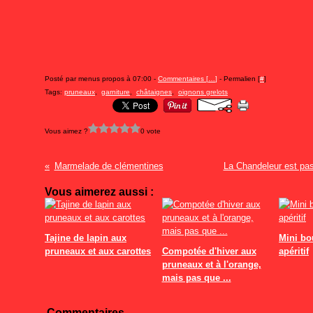
Posté par menus propos à 07:00 -
Commentaires [
…
]
- Permalien [
#
]
Tags:
pruneaux
,
garniture
,
châtaignes
,
oignons grelots
Vous aimez ?
0 vote
Marmelade de clémentines
La Chandeleur est pas
Vous aimerez aussi :
Tajine de lapin aux
Mini bo
pruneaux et aux carottes
Compotée d'hiver aux
apéritif
pruneaux et à l'orange,
mais pas que ...
Commentaires