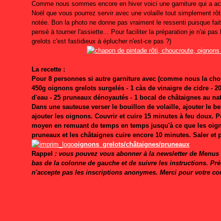
Comme nous sommes encore en hiver voici une garniture qui a ac
Noël que vous pourrez servir avec une volaille tout simplement rôti
notée. Bon la photo ne donne pas vraiment le ressenti puisque fait
pensé à tourner l'assiette... Pour faciliter la préparation je n'ai pas
grelots c'est fastidieux à éplucher n'est-ce pas ?)
La recette :
Pour 8 personnes si autre garniture avec (comme nous la cho
450g oignons grelots surgelés - 1 càs de vinaigre de cidre - 20g
d'eau - 25 pruneaux dénoyautés - 1 bocal de châtaignes au nat
Dans une sauteuse verser le bouillon de volaille, ajouter le beu
ajouter les oignons. Couvrir et cuire 15 minutes à feu doux. 
moyen en remuant de temps en temps jusqu'à ce que les oigno
pruneaux et les châtaignes cuire encore 10 minutes. Saler et 
oignons_grelots/châtaignes/pruneaux
Rappel
: vous pouvez vous abonner à la newsletter de Menus P
bas de la colonne de gauche et de suivre les instructions. Pr
n'accepte pas les inscriptions anonymes. Merci pour votre c