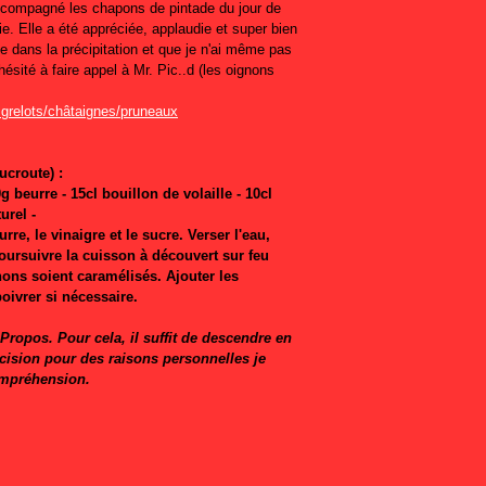
compagné les chapons de pintade du jour de
e. Elle a été appréciée, applaudie et super bien
e dans la précipitation et que je n'ai même pas
 hésité à faire appel à Mr. Pic..d (les oignons
ucroute) :
 beurre - 15cl bouillon de volaille - 10cl
urel -
rre, le vinaigre et le sucre. Verser l'eau,
Poursuivre la cuisson à découvert sur feu
ns soient caramélisés. Ajouter les
poivrer si nécessaire.
ropos. Pour cela, il suffit de descendre en
écision pour des raisons personnelles je
ompréhension.