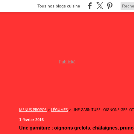
Tous nos blogs cuisine
Publicité
MENUS PROPOS
>
LÉGUMES
>
UNE GARNITURE : OIGNONS GRELOT
1 février 2016
Une garniture : oignons grelots, châtaignes, prun