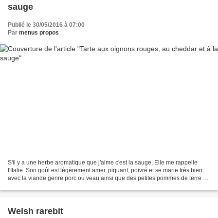
sauge
Publié le 30/05/2016 à 07:00
Par
menus propos
S'il y a une herbe aromatique que j'aime c'est la sauge. Elle me rappelle
l'Italie. Son goût est légèrement amer, piquant, poivré et se marie très bien
avec la viande genre porc ou veau ainsi que des petites pommes de terre au
four coupées en 2 (non pelées),...
Welsh rarebit