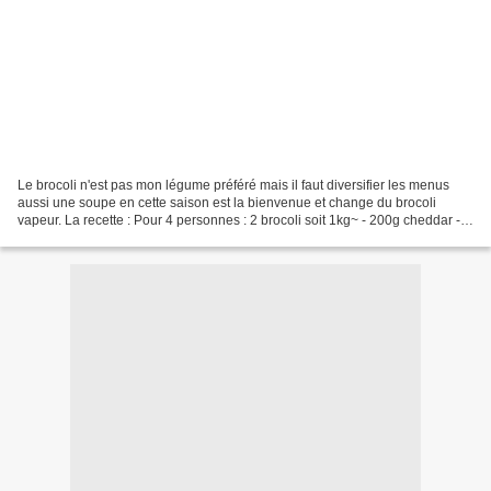
Le brocoli n'est pas mon légume préféré mais il faut diversifier les menus
aussi une soupe en cette saison est la bienvenue et change du brocoli
vapeur. La recette : Pour 4 personnes : 2 brocoli soit 1kg~ - 200g cheddar - 1
échalote - 1 gousse d'ail -...