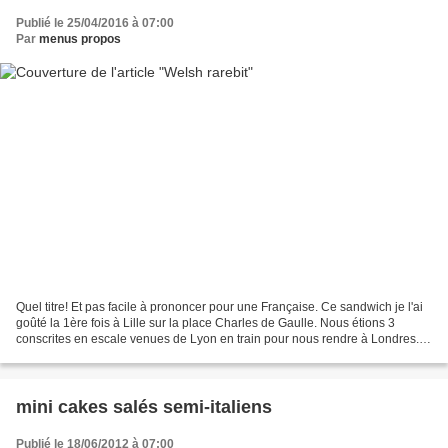
Publié le 25/04/2016 à 07:00
Par
menus propos
Quel titre! Et pas facile à prononcer pour une Française. Ce sandwich je l'ai
goûté la 1ère fois à Lille sur la place Charles de Gaulle. Nous étions 3
conscrites en escale venues de Lyon en train pour nous rendre à Londres.
C'était le plus direct. Mais...
mini cakes salés semi-italiens
Publié le 18/06/2012 à 07:00