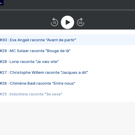
#30 : Eve Angeli raconte "Avant de partir"
#29 : MC Solaar raconte "Bouge de là"
28 : Lorie raconte "Je vais vite"
#27 : Christophe Willem raconte "Jacques a dit"
#26 : Chimène Badi raconte "Entre nous"
#25 : Indochine raconte "3e sexe"
#24 : Zaho raconte "C'est chelou"
#23 : Patrick Bruel raconte "Au café des délices"
#22 : Kyo raconte "Le chemin"