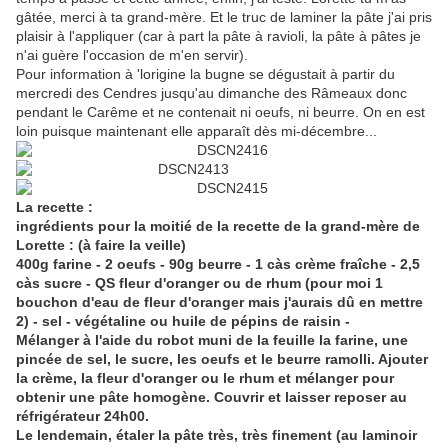
gâtée, merci à ta grand-mère. Et le truc de laminer la pâte j'ai pris
plaisir à l'appliquer (car à part la pâte à ravioli, la pâte à pâtes je
n'ai guère l'occasion de m'en servir).
Pour information à 'lorigine la bugne se dégustait à partir du
mercredi des Cendres jusqu'au dimanche des Râmeaux donc
pendant le Carême et ne contenait ni oeufs, ni beurre. On en est
loin puisque maintenant elle apparaît dès mi-décembre...
La recette :
ingrédients pour la moitié de la recette de la grand-mère de
Lorette : (à faire la veille)
400g farine - 2 oeufs - 90g beurre - 1 càs crème fraîche - 2,5
càs sucre - QS fleur d'oranger ou de rhum (pour moi 1
bouchon d'eau de fleur d'oranger mais j'aurais dû en mettre
2) - sel - végétaline ou huile de pépins de raisin -
Mélanger à l'aide du robot muni de la feuille la farine, une
pincée de sel, le sucre, les oeufs et le beurre ramolli. Ajouter
la crème, la fleur d'oranger ou le rhum et mélanger pour
obtenir une pâte homogène. Couvrir et laisser reposer au
réfrigérateur 24h00.
Le lendemain, étaler la pâte très, très finement (au laminoir