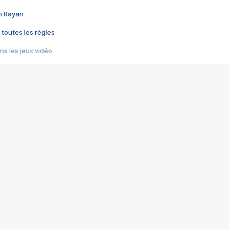
im Rayan
 toutes les règles
s les jeux vidéo
us choquant de Rockstar ? - Le scandale BULLY
e plus moche de Steam
du RÊVE tourne au CAUCHEMAR
pendant 8 heures
it… à tort
umiliés par un jeu vidéo
ire - Final Fantasy 8
ti un empire - Age of Empires
story DOFUS