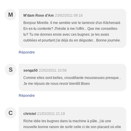
M
M'dam Rose d'Am
23/02/2011 09:16
Bonjour Mireille. Il me semble voir le laminoir d'un Kitchenaid.
En es-tu contente? J'hésite à me l'offrir... Que me conseilles-
tu? Tu me donnes envie avec ces bugnes: je les avais
oubliées et pourtant j'ai déjà du en déguster... Bonne journée.
Répondre
S
senga50
22/02/2011 10:56
Comme elles sont belles, croustillante mousseuses presque...
Je me réjouis de nous revoir bientôt Bises
Répondre
C
christel
21/02/2011 21:19
Riche idée les bugnes dans la machine à pâte...j'ai une
nouvelle bonne raison de sortir celle ci de son placard où elle