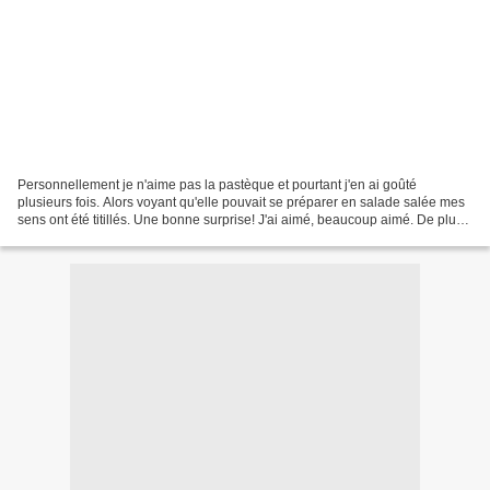
Personnellement je n'aime pas la pastèque et pourtant j'en ai goûté
plusieurs fois. Alors voyant qu'elle pouvait se préparer en salade salée mes
sens ont été titillés. Une bonne surprise! J'ai aimé, beaucoup aimé. De plus,
sur les étals on trouve des...