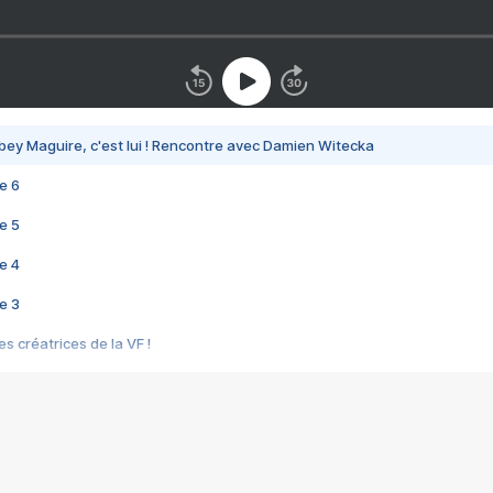
bey Maguire, c'est lui ! Rencontre avec Damien Witecka
e 6
e 5
e 4
e 3
s créatrices de la VF !
e 2
e 1
e Mektoub My Love arrive enfin ! Rencontre avec Shaïn Boumedine et Sal