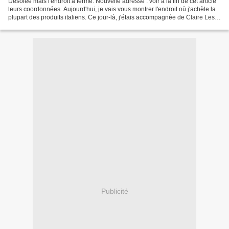
Désolée mais l'endroit a fermé. Nouvelle adresse : voir à la fin de cet article
leurs coordonnées. Aujourd'hui, je vais vous montrer l'endroit où j'achète la
plupart des produits italiens. Ce jour-là, j'étais accompagnée de Claire Les
personnes qui l'ont...
Publicité