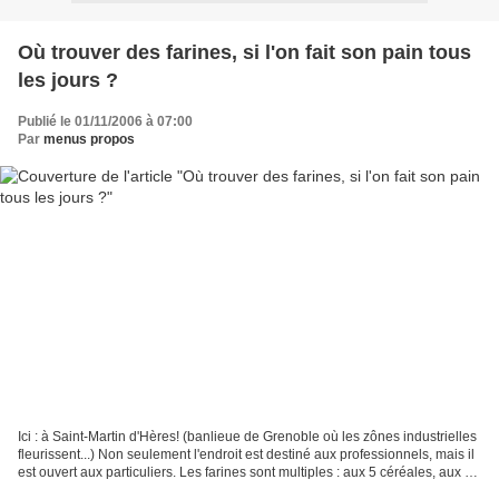
Où trouver des farines, si l'on fait son pain tous
les jours ?
Publié le 01/11/2006 à 07:00
Par
menus propos
Ici : à Saint-Martin d'Hères! (banlieue de Grenoble où les zônes industrielles
fleurissent...) Non seulement l'endroit est destiné aux professionnels, mais il
est ouvert aux particuliers. Les farines sont multiples : aux 5 céréales, aux 7
céréales, T.45,...