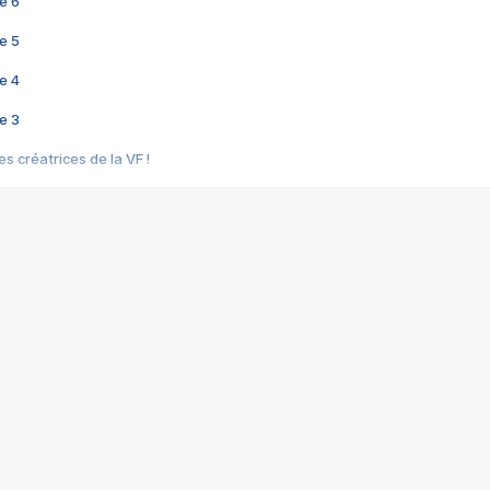
e 6
e 5
e 4
e 3
s créatrices de la VF !
e 2
e 1
e Mektoub My Love arrive enfin ! Rencontre avec Shaïn Boumedine et Sal
i : après Toni en famille
elle réalise le bouleversant Dites lui que je l'aime
ais ! Rencontre autour de Vie privée de Rebecca Zlotowski
 de Marguerite, Grave... Rencontre avec Ella Rumpf
 Les Rêveurs, un film intime sur la santé mentale