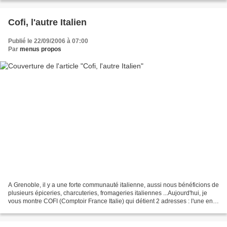
Cofi, l'autre Italien
Publié le 22/09/2006 à 07:00
Par
menus propos
A Grenoble, il y a une forte communauté italienne, aussi nous bénéficions de
plusieurs épiceries, charcuteries, fromageries italiennes ...Aujourd'hui, je
vous montre COFI (Comptoir France Italie) qui détient 2 adresses : l'une en
zône, l'autre au coeur...