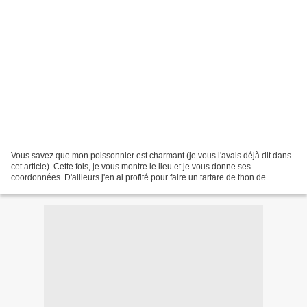
Vous savez que mon poissonnier est charmant (je vous l'avais déjà dit dans
cet article). Cette fois, je vous montre le lieu et je vous donne ses
coordonnées. D'ailleurs j'en ai profité pour faire un tartare de thon de
Mercotte parce que Manu avait un...