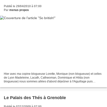
Publié le 29/04/2010 à 07:00
Par
menus propos
Hier avec ma copine blogueuse Lorette, Monique (non blogueuse) et celles
de Lyon Madeleine, Lacath, Cathwoman, Dominique et Hilda (non
blogueuse) nous sommes allées d'abord déjeûner à l'Aiguillage puis
direction THE CAKE SHOP. La troupe joyeuse et enthousiaste...
Le Palais des Thés à Grenoble
Publié le 07/12/2009 à 07:00