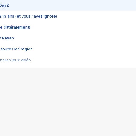
 DayZ
 a 13 ans (et vous l'avez ignoré)
e (littéralement)
im Rayan
 toutes les règles
s les jeux vidéo
us choquant de Rockstar ? - Le scandale BULLY
e plus moche de Steam
du RÊVE tourne au CAUCHEMAR
pendant 8 heures
it… à tort
umiliés par un jeu vidéo