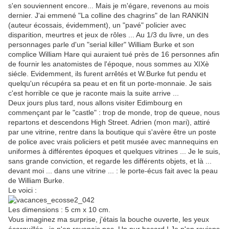
s'en souviennent encore... Mais je m'égare, revenons au mois
dernier. J'ai emmené "La colline des chagrins" de Ian RANKIN
(auteur écossais, évidemment), un "pavé" policier avec
disparition, meurtres et jeux de rôles ... Au 1/3 du livre, un des
personnages parle d'un "serial killer" William Burke et son
complice William Hare qui auraient tué près de 16 personnes afin
de fournir les anatomistes de l'époque, nous sommes au XIXè
siécle. Evidemment, ils furent arrêtés et W.Burke fut pendu et
quelqu'un récupéra sa peau et en fit un porte-monnaie. Je sais
c'est horrible ce que je raconte mais la suite arrive ...
Deux jours plus tard, nous allons visiter Edimbourg en
commençant par le "castle" : trop de monde, trop de queue, nous
repartons et descendons High Street. Adrien (mon mari), attiré
par une vitrine, rentre dans la boutique qui s'avère être un poste
de police avec vrais policiers et petit musée avec mannequins en
uniformes à différentes époques et quelques vitrines ... Je le suis,
sans grande conviction, et regarde les différents objets, et là ...
devant moi ... dans une vitrine ... : le porte-écus fait avec la peau
de William Burke.
Le voici :
Les dimensions : 5 cm x 10 cm.
Vous imaginez ma surprise, j'étais la bouche ouverte, les yeux