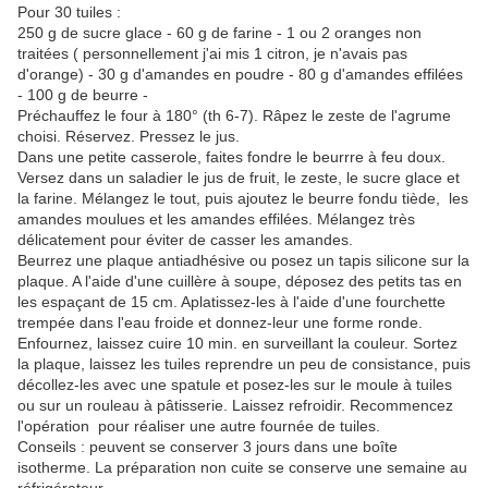
Pour 30 tuiles :
250 g de sucre glace - 60 g de farine - 1 ou 2 oranges non
traitées ( personnellement j'ai mis 1 citron, je n'avais pas
d'orange) - 30 g d'amandes en poudre - 80 g d'amandes effilées
- 100 g de beurre -
Préchauffez le four à 180° (th 6-7). Râpez le zeste de l'agrume
choisi. Réservez. Pressez le jus.
Dans une petite casserole, faites fondre le beurrre à feu doux.
Versez dans un saladier le jus de fruit, le zeste, le sucre glace et
la farine. Mélangez le tout, puis ajoutez le beurre fondu tiède, les
amandes moulues et les amandes effilées. Mélangez très
délicatement pour éviter de casser les amandes.
Beurrez une plaque antiadhésive ou posez un tapis silicone sur la
plaque. A l'aide d'une cuillère à soupe, déposez des petits tas en
les espaçant de 15 cm. Aplatissez-les à l'aide d'une fourchette
trempée dans l'eau froide et donnez-leur une forme ronde.
Enfournez, laissez cuire 10 min. en surveillant la couleur. Sortez
la plaque, laissez les tuiles reprendre un peu de consistance, puis
décollez-les avec une spatule et posez-les sur le moule à tuiles
ou sur un rouleau à pâtisserie. Laissez refroidir. Recommencez
l'opération pour réaliser une autre fournée de tuiles.
Conseils : peuvent se conserver 3 jours dans une boîte
isotherme. La préparation non cuite se conserve une semaine au