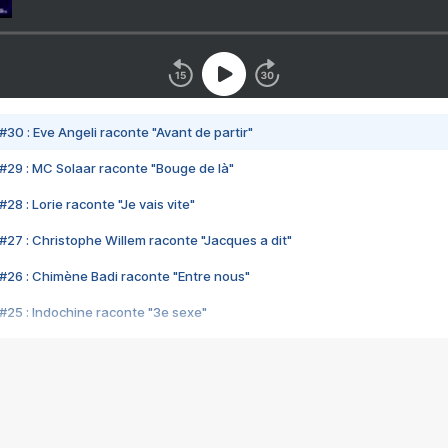
#30 : Eve Angeli raconte "Avant de partir"
#29 : MC Solaar raconte "Bouge de là"
28 : Lorie raconte "Je vais vite"
#27 : Christophe Willem raconte "Jacques a dit"
#26 : Chimène Badi raconte "Entre nous"
#25 : Indochine raconte "3e sexe"
#24 : Zaho raconte "C'est chelou"
#23 : Patrick Bruel raconte "Au café des délices"
#22 : Kyo raconte "Le chemin"