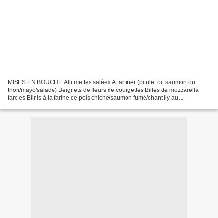
MISES EN BOUCHE Allumettes salées A tartiner (poulet ou saumon ou
thon/mayo/salade) Beignets de fleurs de courgettes Billes de mozzarella
farcies Blinis à la farine de pois chiche/saumon fumé/chantilly au
citron/confiture d'olives noires Brioche à l'ail...