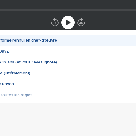
nsformé l’ennui en chef-d’œuvre
 DayZ
 a 13 ans (et vous l'avez ignoré)
e (littéralement)
im Rayan
 toutes les règles
s les jeux vidéo
us choquant de Rockstar ? - Le scandale BULLY
e plus moche de Steam