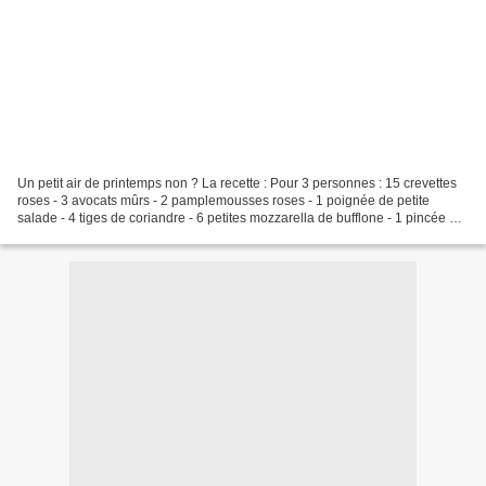
Un petit air de printemps non ? La recette : Pour 3 personnes : 15 crevettes
roses - 3 avocats mûrs - 2 pamplemousses roses - 1 poignée de petite
salade - 4 tiges de coriandre - 6 petites mozzarella de bufflone - 1 pincée de
sel - 3 tours de moulin à...