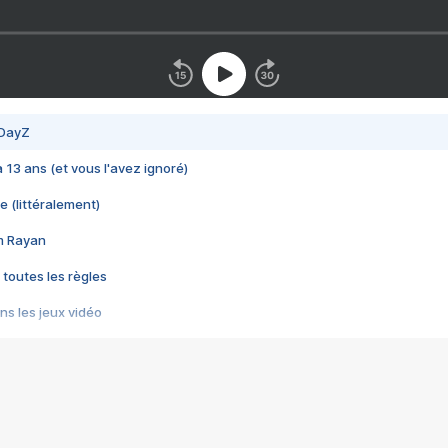
 DayZ
 a 13 ans (et vous l'avez ignoré)
e (littéralement)
im Rayan
 toutes les règles
s les jeux vidéo
us choquant de Rockstar ? - Le scandale BULLY
e plus moche de Steam
du RÊVE tourne au CAUCHEMAR