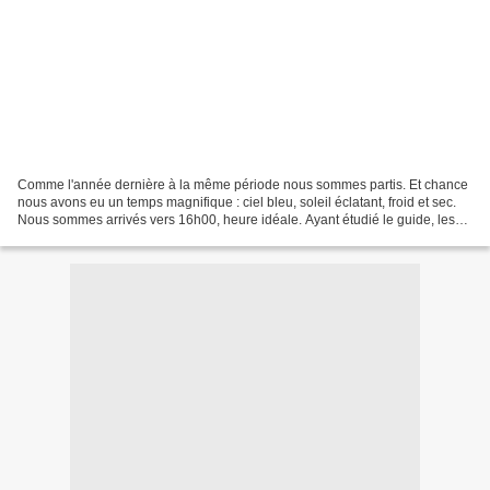
Comme l'année dernière à la même période nous sommes partis. Et chance
nous avons eu un temps magnifique : ciel bleu, soleil éclatant, froid et sec.
Nous sommes arrivés vers 16h00, heure idéale. Ayant étudié le guide, les
conseils récoltés auprès d'une...