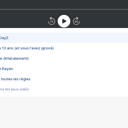
 DayZ
 a 13 ans (et vous l'avez ignoré)
e (littéralement)
im Rayan
 toutes les règles
s les jeux vidéo
us choquant de Rockstar ? - Le scandale BULLY
e plus moche de Steam
du RÊVE tourne au CAUCHEMAR