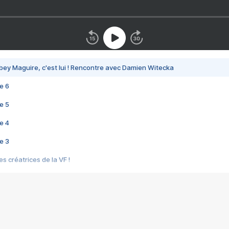
bey Maguire, c'est lui ! Rencontre avec Damien Witecka
e 6
e 5
e 4
e 3
s créatrices de la VF !
e 2
e 1
e Mektoub My Love arrive enfin ! Rencontre avec Shaïn Boumedine et Sal