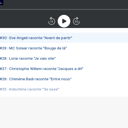
#30 : Eve Angeli raconte "Avant de partir"
#29 : MC Solaar raconte "Bouge de là"
28 : Lorie raconte "Je vais vite"
#27 : Christophe Willem raconte "Jacques a dit"
#26 : Chimène Badi raconte "Entre nous"
#25 : Indochine raconte "3e sexe"
#24 : Zaho raconte "C'est chelou"
#23 : Patrick Bruel raconte "Au café des délices"
#22 : Kyo raconte "Le chemin"