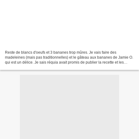
Reste de blancs d'oeufs et 3 bananes trop mûres. Je vais faire des
madeleines (mais pas traditionnelles) et le gâteau aux bananes de Jamie O.
qui est un délice. Je sais réquia avait promis de publier la recette et les
photos du sien. Par pur hasard, dans...