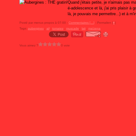
Quand j'étais petite, je n'aimais pas 
é-adolescence et là, j'ai pris plaisir à 
là, je pouvais me permettre...) et à m'i
Posté par menus propos à 07:00 -
Commentaires [
…
]
- Permalien [
#
]
Tags:
aubergines
,
ail
,
tomates
,
muscade
,
lait
,
maïzena
Vous aimez ?
0 vote