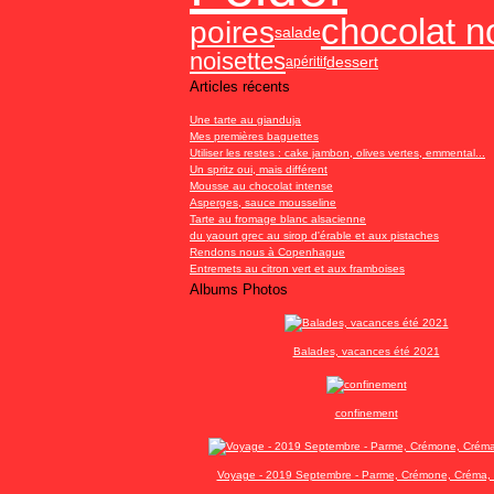
chocolat no
poires
salade
noisettes
dessert
apéritif
Articles récents
Une tarte au gianduja
Mes premières baguettes
Utiliser les restes : cake jambon, olives vertes, emmental...
Un spritz oui, mais différent
Mousse au chocolat intense
Asperges, sauce mousseline
Tarte au fromage blanc alsacienne
du yaourt grec au sirop d'érable et aux pistaches
Rendons nous à Copenhague
Entremets au citron vert et aux framboises
Albums Photos
Balades, vacances été 2021
confinement
Voyage - 2019 Septembre - Parme, Crémone, Créma, 