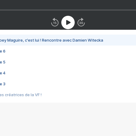
bey Maguire, c'est lui ! Rencontre avec Damien Witecka
e 6
e 5
e 4
e 3
s créatrices de la VF !
e 2
e 1
e Mektoub My Love arrive enfin ! Rencontre avec Shaïn Boumedine et Sal