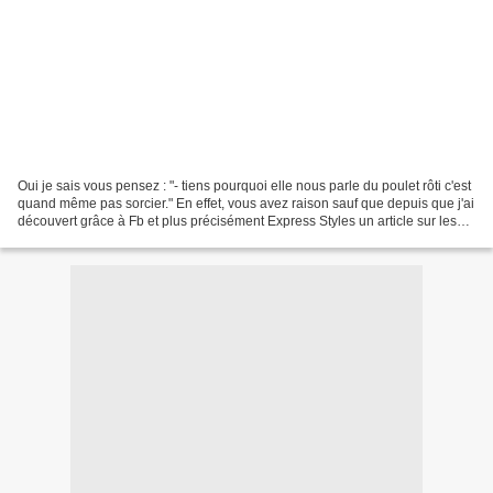
Oui je sais vous pensez : "- tiens pourquoi elle nous parle du poulet rôti c'est
quand même pas sorcier." En effet, vous avez raison sauf que depuis que j'ai
découvert grâce à Fb et plus précisément Express Styles un article sur les
astuces du chef Akrame...