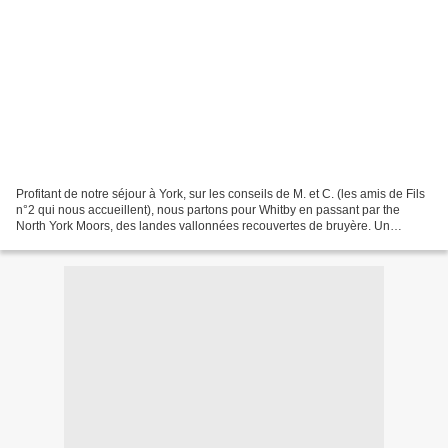
Profitant de notre séjour à York, sur les conseils de M. et C. (les amis de Fils
n°2 qui nous accueillent), nous partons pour Whitby en passant par the
North York Moors, des landes vallonnées recouvertes de bruyère. Un
paysage qui rappelle le roman d'Emily...