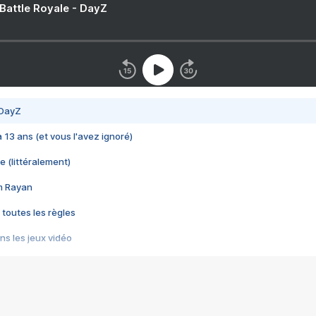
 Battle Royale - DayZ
 DayZ
 a 13 ans (et vous l'avez ignoré)
e (littéralement)
im Rayan
 toutes les règles
s les jeux vidéo
us choquant de Rockstar ? - Le scandale BULLY
e plus moche de Steam
du RÊVE tourne au CAUCHEMAR