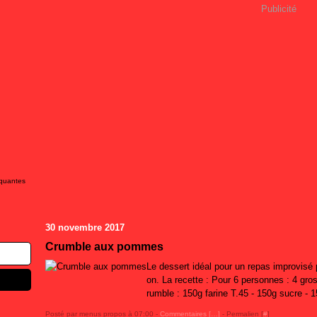
Publicité
iquantes
30 novembre 2017
Crumble aux pommes
Le dessert idéal pour un repas improvisé 
on. La recette : Pour 6 personnes : 4 gr
rumble : 150g farine T.45 - 150g sucre - 
Posté par menus propos à 07:00 -
Commentaires [
…
]
- Permalien [
#
]