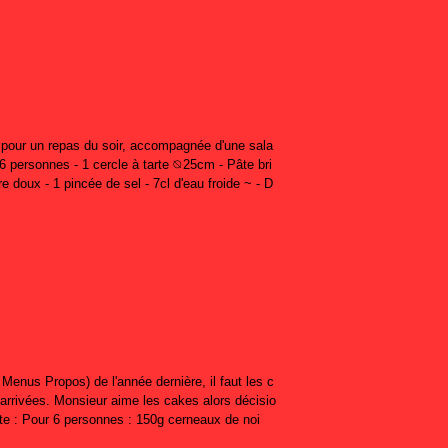
n pour un repas du soir, accompagnée d'une sala
-6 personnes - 1 cercle à tarte ⦰25cm - Pâte bri
e doux - 1 pincée de sel - 7cl d'eau froide ~ - D
Menus Propos) de l'année dernière, il faut les c
rrivées. Monsieur aime les cakes alors décisio
tte : Pour 6 personnes : 150g cerneaux de noi