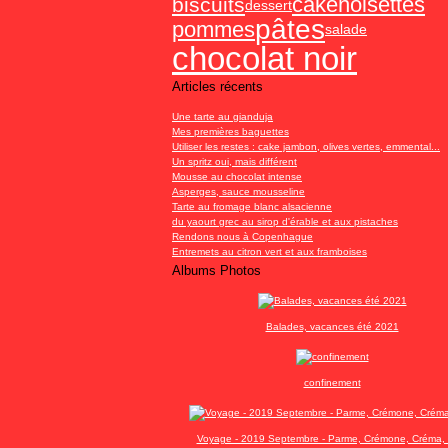
cake
noisettes
biscuits
dessert
pâtes
pommes
salade
chocolat noir
Articles récents
Une tarte au gianduja
Mes premières baguettes
Utiliser les restes : cake jambon, olives vertes, emmental...
Un spritz oui, mais différent
Mousse au chocolat intense
Asperges, sauce mousseline
Tarte au fromage blanc alsacienne
du yaourt grec au sirop d'érable et aux pistaches
Rendons nous à Copenhague
Entremets au citron vert et aux framboises
Albums Photos
Balades, vacances été 2021
confinement
Voyage - 2019 Septembre - Parme, Crémone, Créma, 