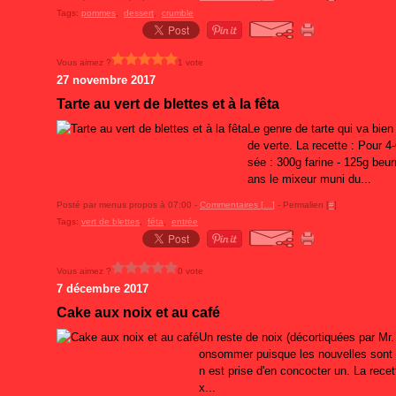
Tags:
pommes
,
dessert
,
crumble
Vous aimez ?
1 vote
27 novembre 2017
Tarte au vert de blettes et à la fêta
Le genre de tarte qui va bie
de verte. La recette : Pour 4
sée : 300g farine - 125g beurr
ans le mixeur muni du...
Posté par menus propos à 07:00 -
Commentaires [
…
]
- Permalien [
#
]
Tags:
vert de blettes
,
féta
,
entrée
Vous aimez ?
0 vote
7 décembre 2017
Cake aux noix et au café
Un reste de noix (décortiquées par Mr. 
onsommer puisque les nouvelles sont a
n est prise d'en concocter un. La rece
x...