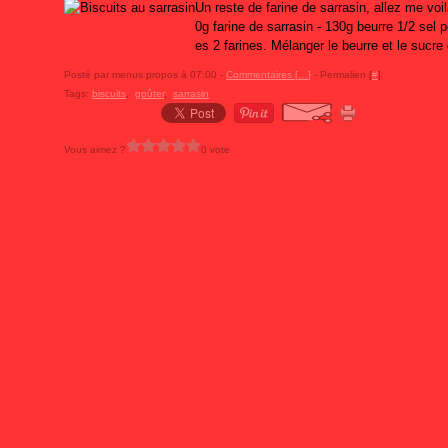
Un reste de farine de sarrasin, allez me voil
0g farine de sarrasin - 130g beurre 1/2 sel
es 2 farines. Mélanger le beurre et le sucre g
Posté par menus propos à 07:00 -
Commentaires [
…
]
- Permalien [
#
]
Tags:
biscuits
,
goûter
,
sarrasin
Vous aimez ?
0 vote