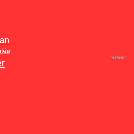
an
alée
Publicité
er