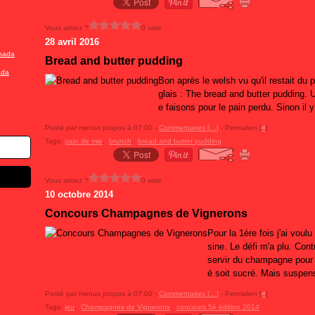
Vous aimez ?
0 vote
28 avril 2016
Bread and butter pudding
ada
Bon après le welsh vu qu'il restait du
glais : The bread and butter pudding. 
e faisons pour le pain perdu. Sinon il y
Posté par menus propos à 07:00 -
Commentaires [
…
]
- Permalien [
#
]
Tags:
pain de mie
,
brunch
,
bread and butter pudding
Vous aimez ?
0 vote
10 octobre 2014
Concours Champagnes de Vignerons
Pour la 1ère fois j'ai vou
sine. Le défi m'a plu. Cont
servir du champagne pour 
é soit sucré. Mais suspens
Posté par menus propos à 07:00 -
Commentaires [
…
]
- Permalien [
#
]
Tags:
jeu
,
Champagnes de Vignerons
,
concours 5è édition 2014