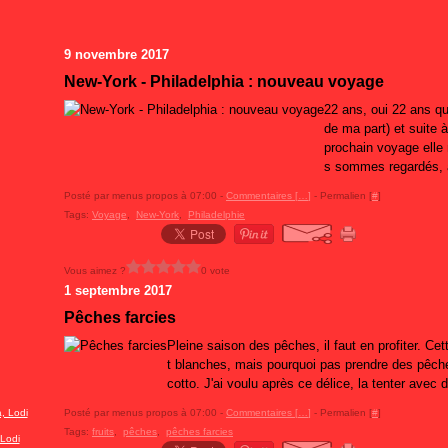
9 novembre 2017
New-York - Philadelphia : nouveau voyage
22 ans, oui 22 ans q
de ma part) et suite à
prochain voyage elle
s sommes regardés, a
Posté par menus propos à 07:00 -
Commentaires [
…
]
- Permalien [
#
]
Tags:
Voyage
,
New-York
,
Philadelphie
Vous aimez ?
0 vote
1 septembre 2017
Pêches farcies
Pleine saison des pêches, il faut en profiter. Cet
t blanches, mais pourquoi pas prendre des pêche
cotto. J'ai voulu après ce délice, la tenter avec d
Posté par menus propos à 07:00 -
Commentaires [
…
]
- Permalien [
#
]
Tags:
fruits
,
pêches
,
pêches farcies
Lodi