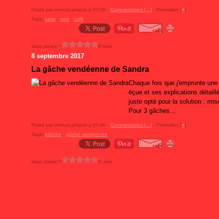
Posté par menus propos à 07:00 -
Commentaires [
…
]
- Permalien [
#
]
Tags:
cake
,
noix
,
café
Vous aimez ?
0 vote
8 septembre 2017
La gâche vendéenne de Sandra
Chaque fois que j'emprunte une 
éçue et ses explications détaill
juste opté pour la solution : mis
Pour 3 gâches...
Posté par menus propos à 07:00 -
Commentaires [
…
]
- Permalien [
#
]
Tags:
brioche
,
gâche vendéenne
Vous aimez ?
0 vote