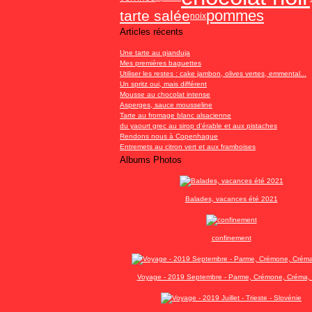
pommes
tarte salée
noix
Articles récents
Une tarte au gianduja
Mes premières baguettes
Utiliser les restes : cake jambon, olives vertes, emmental...
Un spritz oui, mais différent
Mousse au chocolat intense
Asperges, sauce mousseline
Tarte au fromage blanc alsacienne
du yaourt grec au sirop d'érable et aux pistaches
Rendons nous à Copenhague
Entremets au citron vert et aux framboises
Albums Photos
Balades, vacances été 2021
confinement
Voyage - 2019 Septembre - Parme, Crémone, Créma, 