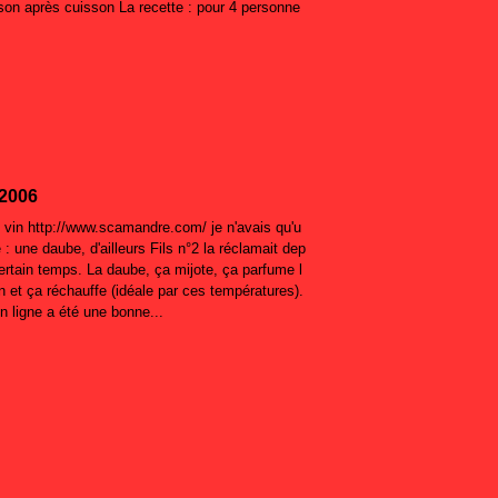
son après cuisson La recette : pour 4 personne
2006
 vin http://www.scamandre.com/ je n'avais qu'u
 : une daube, d'ailleurs Fils n°2 la réclamait dep
ertain temps. La daube, ça mijote, ça parfume l
 et ça réchauffe (idéale par ces températures).
n ligne a été une bonne...