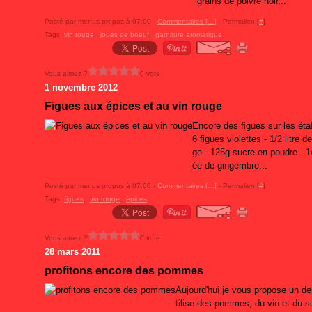
grains de poivre noir...
Posté par menus propos à 07:00 -
Commentaires [
…
]
- Permalien [
#
]
Tags:
vin rouge
,
joues de boeuf
,
garniture aromatique
Vous aimez ?
0 vote
1 novembre 2012
Figues aux épices et au vin rouge
Encore des figues sur les étal
6 figues violettes - 1/2 litre d
ge - 125g sucre en poudre - 1/
ée de gingembre...
Posté par menus propos à 07:00 -
Commentaires [
…
]
- Permalien [
#
]
Tags:
figues
,
vin rouge
,
épices
Vous aimez ?
0 vote
28 mars 2011
profitons encore des pommes
Aujourd'hui je vous propose un des
tilise des pommes, du vin et du su