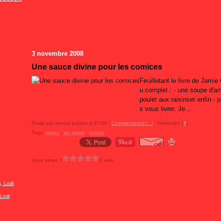
3 novembre 2008
Une sauce divine pour les comices
Feuilletant le livre de Jamie
u complet : - une soupe d'am
poulet aux raisinset enfin - 
s vous livrer. Je...
Posté par menus propos à 07:00 -
Commentaires [
…
]
- Permalien [
#
]
Tags:
poires
,
vin rouge
,
épices
Vous aimez ?
0 vote
Lodi