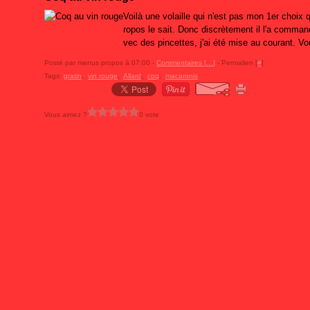
Voilà une volaille qui n'est pas mon 1er choix
ropos le sait. Donc discrètement il l'a commandé
vec des pincettes, j'ai été mise au courant. V
Posté par menus propos à 07:00 -
Commentaires [
…
]
- Permalien [
#
]
Tags:
gratin
,
vin rouge
,
Allard
,
coq
,
macaronis
Vous aimez ?
0 vote