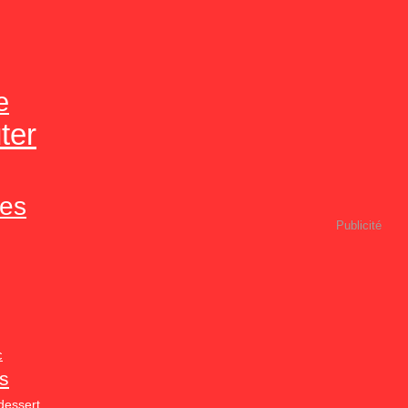
e
ter
res
Publicité
c
ts
dessert