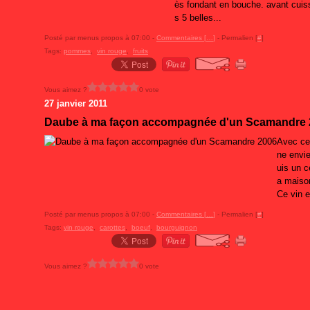
ès fondant en bouche. avant cuis
s 5 belles...
Posté par menus propos à 07:00 -
Commentaires [
…
]
- Permalien [
#
]
Tags:
pommes
,
vin rouge
,
fruits
Vous aimez ?
0 vote
27 janvier 2011
Daube à ma façon accompagnée d'un Scamandre 
Avec ce
ne envie
uis un c
a maison
Ce vin e
Posté par menus propos à 07:00 -
Commentaires [
…
]
- Permalien [
#
]
Tags:
vin rouge
,
carottes
,
boeuf
,
bourguignon
Vous aimez ?
0 vote