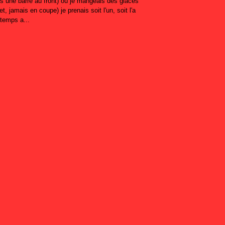
ais une barre au front) où je mangeais des glaces
et, jamais en coupe) je prenais soit l'un, soit l'a
 temps a...