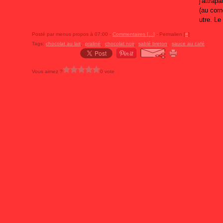
j'attrap
(au corn
utre. Le
Posté par menus propos à 07:00 -
Commentaires [
…
]
- Permalien [
#
]
Tags:
chocolat au lait
,
praliné
,
chocolat noir
,
sablé breton
,
sauce au café
Vous aimez ?
0 vote