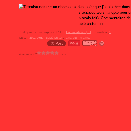
Une idée que j'ai piochée dans 
s écrasés alors j'ai opté pour 
n avais fait). Commentaires de
ablé breton un...
Posté par menus propos à 07:00 -
Commentaires [
…
]
- Permalien [
#
]
Tags:
mascarpone
,
sablé breton
,
amaretto
,
tiramisu
Vous aimez ?
0 vote