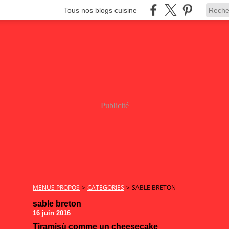
Tous nos blogs cuisine
Publicité
MENUS PROPOS
>
CATEGORIES
>
SABLE BRETON
sable breton
16 juin 2016
Tiramisù comme un cheesecake