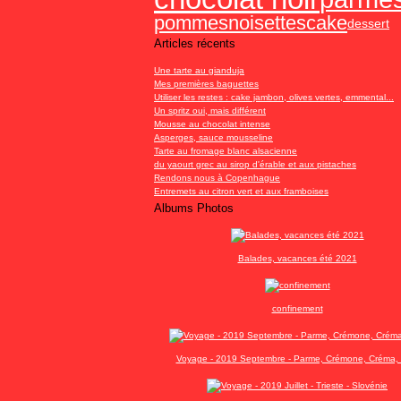
pommes
noisettes
cake
dessert
Articles récents
Une tarte au gianduja
Mes premières baguettes
Utiliser les restes : cake jambon, olives vertes, emmental...
Un spritz oui, mais différent
Mousse au chocolat intense
Asperges, sauce mousseline
Tarte au fromage blanc alsacienne
du yaourt grec au sirop d'érable et aux pistaches
Rendons nous à Copenhague
Entremets au citron vert et aux framboises
Albums Photos
Balades, vacances été 2021
confinement
Voyage - 2019 Septembre - Parme, Crémone, Créma, 