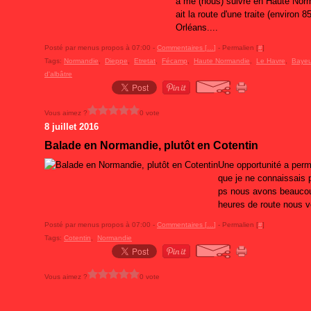
à me (nous) suivre en Haute Norm
ait la route d'une traite (environ 
Orléans....
Posté par menus propos à 07:00 -
Commentaires [
…
]
- Permalien [
#
]
Tags:
Normandie
,
Dieppe
,
Etretat
,
Fécamp
,
Haute Normandie
,
Le Havre
,
Baye
d'albâtre
Vous aimez ?
0 vote
8 juillet 2016
Balade en Normandie, plutôt en Cotentin
Une opportunité a perm
que je ne connaissais
ps nous avons beaucoup
heures de route nous vo
Posté par menus propos à 07:00 -
Commentaires [
…
]
- Permalien [
#
]
Tags:
Cotentin
,
Normandie
Vous aimez ?
0 vote