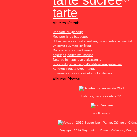
tarte sucrée
noix
tarte
Articles récents
Une tarte au gianduja
Mes premières baguettes
Utiliser les restes : cake jambon, olives vertes, emmental...
Un spritz oui, mais différent
Mousse au chocolat intense
Asperges, sauce mousseline
Tarte au fromage blanc alsacienne
du yaourt grec au sirop d'érable et aux pistaches
Rendons nous à Copenhague
Entremets au citron vert et aux framboises
Albums Photos
Balades, vacances été 2021
confinement
Voyage - 2019 Septembre - Parme, Crémone, Créma, 