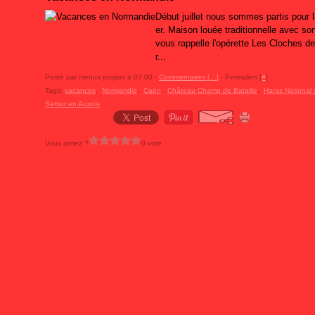
Début juillet nous sommes partis pour
er. Maison louée traditionnelle avec so
vous rappelle l'opérette Les Cloches d
r...
Posté par menus propos à 07:00 -
Commentaires [
…
]
- Permalien [
#
]
Tags:
vacances
,
Normandie
,
Caen
,
Château Champ de Bataille
,
Haras National 
Semur en Auxois
Vous aimez ?
0 vote