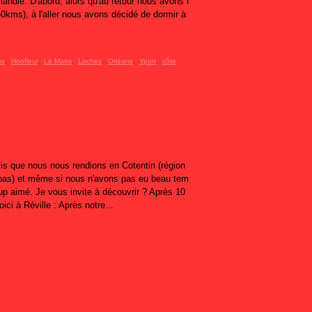
andie. D'abord, alors qu'au retour nous avons f
850kms), à l'aller nous avons décidé de dormir à
ux
,
Honfleur
,
Le Mans
,
Loches
,
Orléans
,
Yport
,
côte
is que nous nous rendions en Cotentin (région
 pas) et même si nous n'avons pas eu beau tem
 aimé. Je vous invite à découvrir ? Après 10
ici à Réville : Après notre...