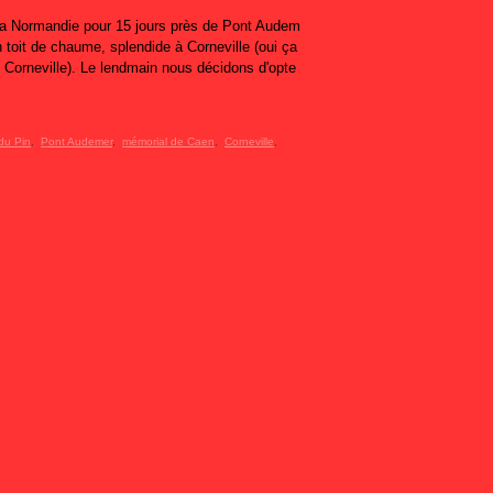
 la Normandie pour 15 jours près de Pont Audem
n toit de chaume, splendide à Corneville (oui ça
e Corneville). Le lendmain nous décidons d'opte
du Pin
,
Pont Audemer
,
mémorial de Caen
,
Corneville
,