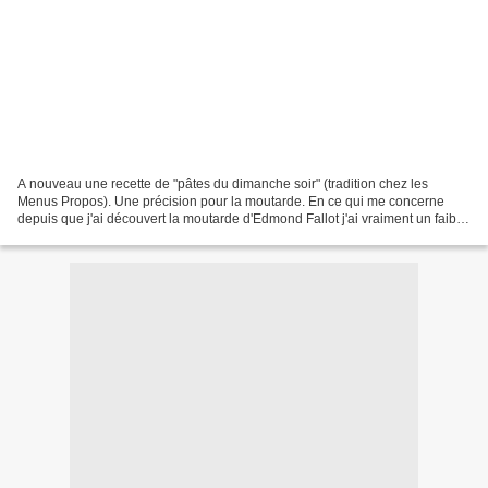
A nouveau une recette de "pâtes du dimanche soir" (tradition chez les
Menus Propos). Une précision pour la moutarde. En ce qui me concerne
depuis que j'ai découvert la moutarde d'Edmond Fallot j'ai vraiment un faible
(rien à voir les Am..a et les Ma...e)...