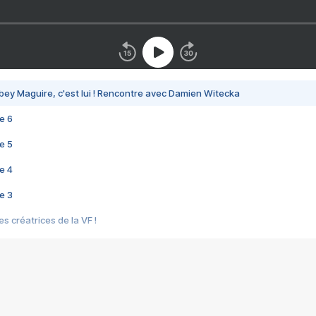
bey Maguire, c'est lui ! Rencontre avec Damien Witecka
e 6
e 5
e 4
e 3
s créatrices de la VF !
e 2
e 1
e Mektoub My Love arrive enfin ! Rencontre avec Shaïn Boumedine et Sal