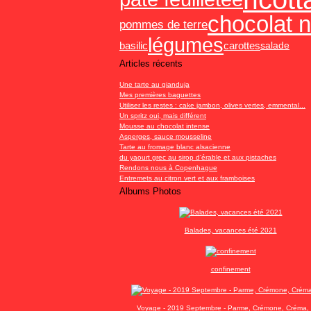
chocolat n
pommes de terre
légumes
basilic
carottes
salade
Articles récents
Une tarte au gianduja
Mes premières baguettes
Utiliser les restes : cake jambon, olives vertes, emmental...
Un spritz oui, mais différent
Mousse au chocolat intense
Asperges, sauce mousseline
Tarte au fromage blanc alsacienne
du yaourt grec au sirop d'érable et aux pistaches
Rendons nous à Copenhague
Entremets au citron vert et aux framboises
Albums Photos
Balades, vacances été 2021
confinement
Voyage - 2019 Septembre - Parme, Crémone, Créma, 