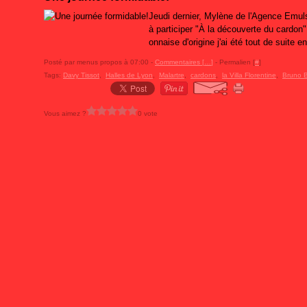
Jeudi dernier, Mylène de l'Agence Emulsi
à participer "À la découverte du cardon"
onnaise d'origine j'ai été tout de suite
Posté par menus propos à 07:00 -
Commentaires [
…
]
- Permalien [
#
]
Tags:
Davy Tissot
,
Halles de Lyon
,
Malartre
,
cardons
,
la Villa Florentine
,
Bruno B
Vous aimez ?
0 vote