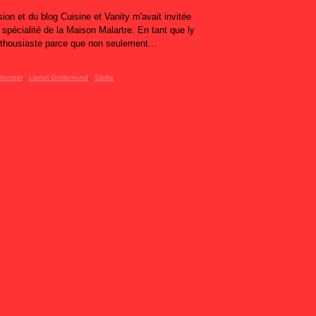
on et du blog Cuisine et Vanity m'avait invitée
 spécialité de la Maison Malartre. En tant que ly
 enthousiaste parce que non seulement...
luntzer
,
Lionel Grollemund
,
Sibilia