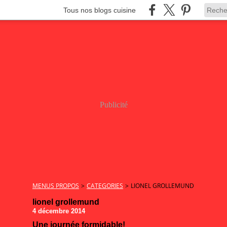
Tous nos blogs cuisine
Publicité
MENUS PROPOS
>
CATEGORIES
>
LIONEL GROLLEMUND
lionel grollemund
4 décembre 2014
Une journée formidable!