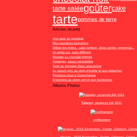
goûter
cake
tarte salée
tarte
pommes de terre
Articles récents
Une tarte au gianduja
Mes premières baguettes
Utiliser les restes : cake jambon, olives vertes, emmental...
Un spritz oui, mais différent
Mousse au chocolat intense
Asperges, sauce mousseline
Tarte au fromage blanc alsacienne
du yaourt grec au sirop d'érable et aux pistaches
Rendons nous à Copenhague
Entremets au citron vert et aux framboises
Albums Photos
Balades, vacances été 2021
confinement
Voyage - 2019 Septembre - Parme, Crémone, Créma, 