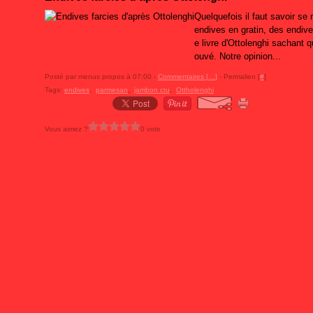
Quelquefois il faut savoir se
endives en gratin, des endives
e livre d'Ottolenghi sachant qu
ouvé. Notre opinion...
Posté par menus propos à 07:00 -
Commentaires [
…
]
- Permalien [
#
]
Tags:
endives
,
parmesan
,
jambon cru
,
Ottholenghi
Vous aimez ?
0 vote