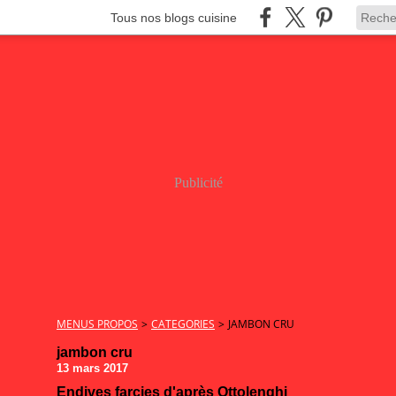
Tous nos blogs cuisine
Publicité
MENUS PROPOS
>
CATEGORIES
>
JAMBON CRU
jambon cru
13 mars 2017
Endives farcies d'après Ottolenghi