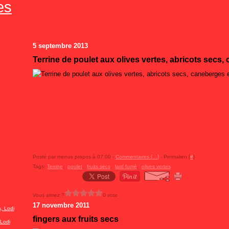
es
5 septembre 2013
Terrine de poulet aux olives vertes, abricots secs,
Posté par menus propos à 07:00 -
Commentaires [
…
]
- Permalien [
#
]
Tags:
Terrine
,
poulet
,
fruits secs
,
lard fumé
,
olives vertes
Vous aimez ?
0 vote
17 novembre 2011
fingers aux fruits secs
Lodi