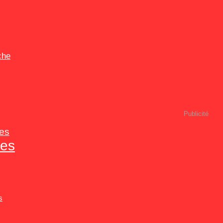
che
Publicité
es
tes
s