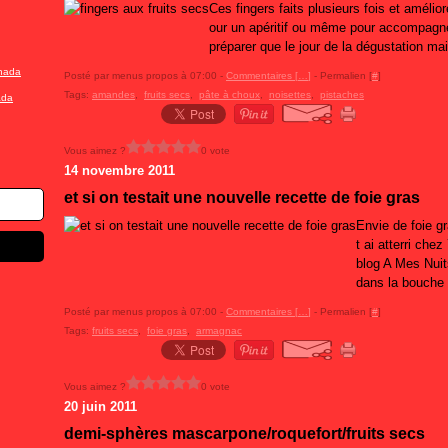
Ces fingers faits plusieurs fois et amélioré
our un apéritif ou même pour accompagner
préparer que le jour de la dégustation mai
Posté par menus propos à 07:00 -
Commentaires [
…
]
- Permalien [
#
]
Tags:
amandes
,
fruits secs
,
pâte à choux
,
noisettes
,
pistaches
ada
Vous aimez ?
0 vote
14 novembre 2011
et si on testait une nouvelle recette de foie gras
Envie de foie gr
t ai atterri che
blog A Mes Nuit
dans la bouche 
Posté par menus propos à 07:00 -
Commentaires [
…
]
- Permalien [
#
]
Tags:
fruits secs
,
foie gras
,
armagnac
Vous aimez ?
0 vote
20 juin 2011
demi-sphères mascarpone/roquefort/fruits secs