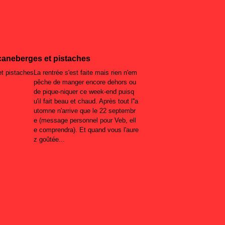
 caneberges et pistaches
La rentrée s'est faite mais rien n'em
pêche de manger encore dehors ou
de pique-niquer ce week-end puisq
u'il fait beau et chaud. Après tout l''a
utomne n'arrive que le 22 septembr
e (message personnel pour Veb, ell
e comprendra). Et quand vous l'aure
z goûtée...