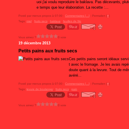
uoi j'ai voulu reproduire le baklava. Pas décevants, plut
e temps que leur élaboration. La recette :...
Posté par menus propos à 07:00 -
Commentaires [
…
]
- Permalien [
#
]
Tags:
miel
,
fruits secs
,
baklava
,
feuilles de filo
Vous aimez ?
0 vote
19 décembre 2013
Petits pains aux fruits secs
Ces petits pains seront idéaux serv
t avec le fromage. Je les avais rep
doute quant à la levure. Tout de mêm
avéré...
Posté par menus propos à 07:00 -
Commentaires [
…
]
- Permalien [
#
]
Tags:
levure de boulanger
,
fruits secs
,
pain
Vous aimez ?
0 vote