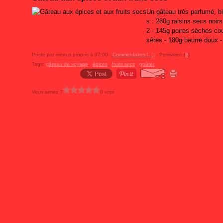
Un gâteau très parfumé, bi
s : 280g raisins secs noir
2 - 145g poires sèches co
xéres - 180g beurre doux -
Posté par menus propos à 07:00 -
Commentaires [
…
]
- Permalien [
#
]
Tags:
gâteau de voyage
,
épices
,
fruits secs
,
goûter
Vous aimez ?
0 vote