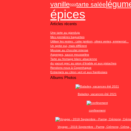
légum
vanille
tarte salée
noix
épices
Articles récents
Une tarte au gianduja
Mes premières baguettes
Utiliser les restes : cake jambon, olives vertes, emmental...
Un spritz oui, mais différent
Mousse au chocolat intense
Asperges, sauce mousseline
Tarte au fromage blanc alsacienne
du yaourt grec au sirop d'érable et aux pistaches
Rendons nous à Copenhague
Entremets au citron vert et aux framboises
Albums Photos
Balades, vacances été 2021
confinement
Voyage - 2019 Septembre - Parme, Crémone, Créma, 