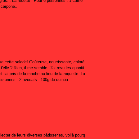
 gras... La recette : Pour 6 personnes : 1 came
scarpone...
e cette salade! Goûteuse, nourrissante, coloré
t'elle ? Rien, il me semble. J'ai revu les quantit
et j'ai pris de la mache au lieu de la roquette. La
ersonnes : 2 avocats - 100g de quinoa...
cter de leurs diverses pâtisseries, voilà pourq