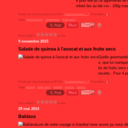
e pour elle je l'ai agrémenté de
mbert bio au lait cru - 100g ma
Posté par menus propos à 07:00 -
Commentaires [
…
]
- Permalien [
#
]
Tags:
mascarpone
,
camembert
,
fruits secs
Vous aimez ?
0 vote
9 novembre 2015
Salade de quinoa à l'avocat et aux fruits secs
Quelle gourmandis
e, que lui manque-
és de fruits secs 
recette : Pour 4 p
Posté par menus propos à 07:00 -
Commentaires [
…
]
- Permalien [
#
]
Tags:
avocat
,
fruits secs
,
salade
,
quinoa
,
mache
Vous aimez ?
0 vote
29 mai 2014
Baklava
Lors de notre voyage à Istanbul nous avons pu nous déle