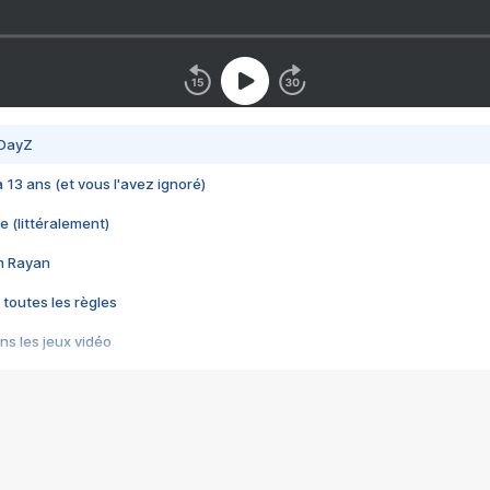
 DayZ
 a 13 ans (et vous l'avez ignoré)
e (littéralement)
im Rayan
 toutes les règles
s les jeux vidéo
us choquant de Rockstar ? - Le scandale BULLY
e plus moche de Steam
du RÊVE tourne au CAUCHEMAR