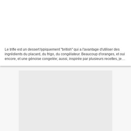
Le trifle est un dessert typiquement "british" qui a l'avantage d'utiliser des
ingrédients du placard, du frigo, du congélateur. Beaucoup d'oranges, et oui
encore, et une génoise congelée; aussi, inspirée par plusieurs recettes, je
mets au point ceci...