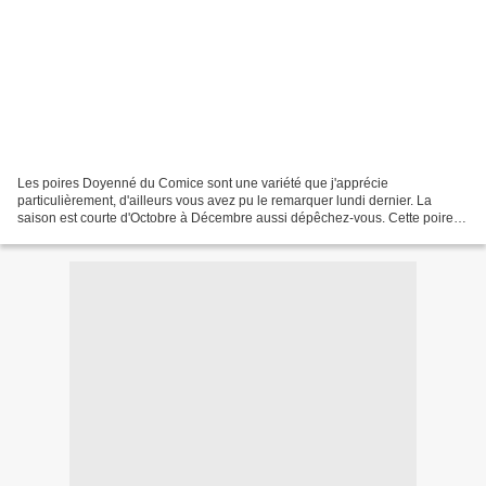
Les poires Doyenné du Comice sont une variété que j'apprécie
particulièrement, d'ailleurs vous avez pu le remarquer lundi dernier. La
saison est courte d'Octobre à Décembre aussi dépêchez-vous. Cette poire je
l'ai croisée pour la première fois à Clermont-Ferrand...