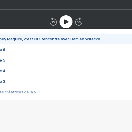
bey Maguire, c'est lui ! Rencontre avec Damien Witecka
e 6
e 5
e 4
e 3
s créatrices de la VF !
e 2
e 1
e Mektoub My Love arrive enfin ! Rencontre avec Shaïn Boumedine et Sal