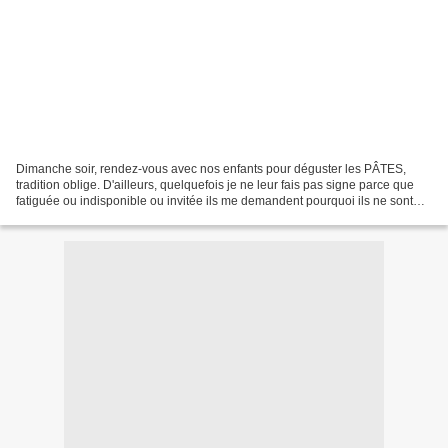
Dimanche soir, rendez-vous avec nos enfants pour déguster les PÂTES,
tradition oblige. D'ailleurs, quelquefois je ne leur fais pas signe parce que
fatiguée ou indisponible ou invitée ils me demandent pourquoi ils ne sont
pas venus... Ce dimanche-là j'ai...