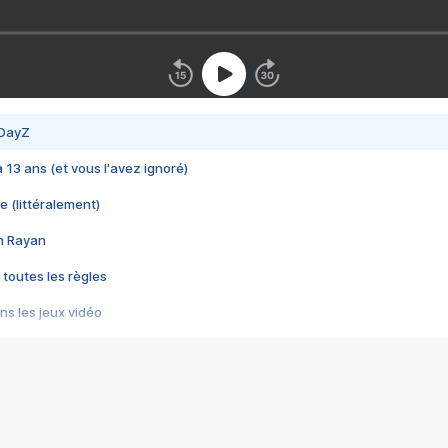
 DayZ
 a 13 ans (et vous l'avez ignoré)
e (littéralement)
im Rayan
 toutes les règles
s les jeux vidéo
us choquant de Rockstar ? - Le scandale BULLY
e plus moche de Steam
du RÊVE tourne au CAUCHEMAR