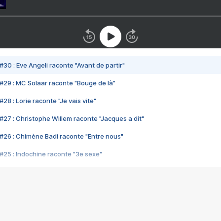
#30 : Eve Angeli raconte "Avant de partir"
#29 : MC Solaar raconte "Bouge de là"
28 : Lorie raconte "Je vais vite"
#27 : Christophe Willem raconte "Jacques a dit"
#26 : Chimène Badi raconte "Entre nous"
#25 : Indochine raconte "3e sexe"
#24 : Zaho raconte "C'est chelou"
#23 : Patrick Bruel raconte "Au café des délices"
#22 : Kyo raconte "Le chemin"