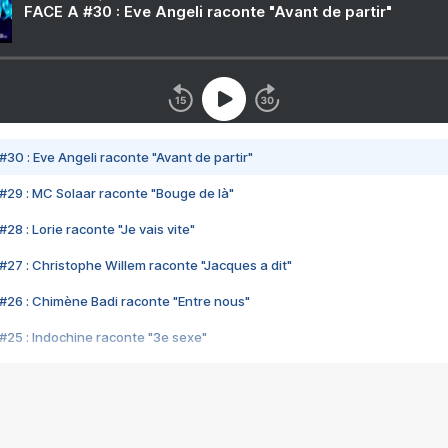
FACE A #30 : Eve Angeli raconte "Avant de partir"
#30 : Eve Angeli raconte "Avant de partir"
#29 : MC Solaar raconte "Bouge de là"
28 : Lorie raconte "Je vais vite"
#27 : Christophe Willem raconte "Jacques a dit"
#26 : Chimène Badi raconte "Entre nous"
#25 : Indochine raconte "3e sexe"
#24 : Zaho raconte "C'est chelou"
#23 : Patrick Bruel raconte "Au café des délices"
#22 : Kyo raconte "Le chemin"