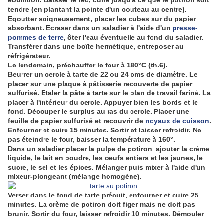
ébullition. Baisser le feu, cuire jusqu'à ce que le potiron soit
tendre (en plantant la pointe d'un couteau au centre).
Egoutter soigneusement, placer les cubes sur du papier
absorbant. Ecraser dans un saladier à l'aide d'un
presse-
pommes de terre
, ôter l'eau éventuelle au fond du saladier.
Transférer dans une boîte hermétique, entreposer au
réfrigérateur.
Le lendemain, préchauffer le four à 180°C (th.6).
Beurrer un cercle à tarte de 22 ou 24 cms de diamètre. Le
placer sur une plaque à pâtisserie recouverte de papier
sulfurisé. Etaler la pâte à tarte sur le plan de travail fariné. La
placer à l'intérieur du cercle. Appuyer bien les bords et le
fond. Découper le surplus au ras du cercle. Placer une
feuille de papier sulfurisé et recouvrir de
noyaux de cuisson
.
Enfourner et cuire 15 minutes. Sortir et laisser refroidir. Ne
pas éteindre le four, baisser la température à 160°.
Dans un saladier placer la pulpe de potiron, ajouter la crème
liquide, le lait en poudre, les oeufs entiers et les jaunes, le
sucre, le sel et les épices. Mélanger puis mixer à l'aide d'un
mixeur-plongeant (mélange homogène).
Verser dans le fond de tarte précuit, enfourner et cuire 25
minutes. La crème de potiron doit figer mais ne doit pas
brunir. Sortir du four, laisser refroidir 10 minutes. Démouler