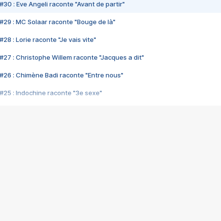
#30 : Eve Angeli raconte "Avant de partir"
#29 : MC Solaar raconte "Bouge de là"
28 : Lorie raconte "Je vais vite"
#27 : Christophe Willem raconte "Jacques a dit"
#26 : Chimène Badi raconte "Entre nous"
#25 : Indochine raconte "3e sexe"
#24 : Zaho raconte "C'est chelou"
#23 : Patrick Bruel raconte "Au café des délices"
#22 : Kyo raconte "Le chemin"
#21 : Nolwenn Leroy raconte "Cassé"
#20 : Patrick Hernandez raconte "Born to be alive"
#19 : Lorie raconte "Près de moi"
#18 : Michael Jones raconte "A nos actes manqués" (avec Jean-Jacque