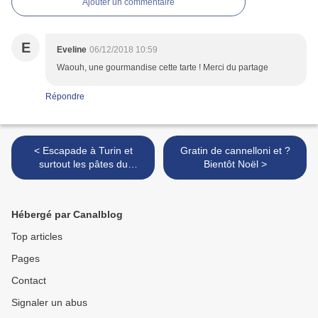
Ajouter un commentaire
E
Eveline
06/12/2018 10:59
Waouh, une gourmandise cette tarte ! Merci du partage
Répondre
< Escapade à Turin et
Gratin de cannelloni et ?
surtout les pâtes du
Bientôt Noël >
dimanche soir : des ravioli
Hébergé par Canalblog
Top articles
Pages
Contact
Signaler un abus