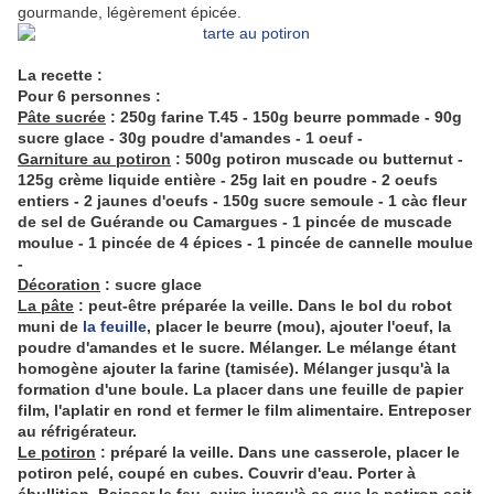
gourmande, légèrement épicée.
La recette :
Pour 6 personnes :
Pâte sucrée
: 250g farine T.45 - 150g beurre pommade - 90g
sucre glace - 30g poudre d'amandes - 1 oeuf -
Garniture au potiron
: 500g potiron muscade ou butternut -
125g crème liquide entière - 25g lait en poudre - 2 oeufs
entiers - 2 jaunes d'oeufs - 150g sucre semoule - 1 càc fleur
de sel de Guérande ou Camargues - 1 pincée de muscade
moulue - 1 pincée de 4 épices - 1 pincée de cannelle moulue
-
Décoration
: sucre glace
La pâte
: peut-être préparée la veille. Dans le bol du robot
muni de
la feuille
, placer le beurre (mou), ajouter l'oeuf, la
poudre d'amandes et le sucre. Mélanger. Le mélange étant
homogène ajouter la farine (tamisée). Mélanger jusqu'à la
formation d'une boule. La placer dans une feuille de papier
film, l'aplatir en rond et fermer le film alimentaire. Entreposer
au réfrigérateur.
Le potiron
: préparé la veille. Dans une casserole, placer le
potiron pelé, coupé en cubes. Couvrir d'eau. Porter à