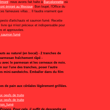
iémont
, nous avons fait halte à
Barcelonnette
où
 ont émigré au Mexique
. Bon loupé, l'Office du
es fameuses villas... Il faudra vraiment que
pesto d'artichauts et saumon fumé. Recette
 livre qui m'est précieux et indispensable pour
ées et approuvées.
uts au naturel (en bocal) - 2 tranches de
 parmesan fraîchement râpé -
au avec le parmesan et les cerneaux de noix.
 sur l'une des tranches, poser l'autre
es mini-sandwichs. Emballer dans du film
hes de pain aux céréales légèrement grillées.
umon_fumé
ropos. Pour cela, il suffit de descendre en