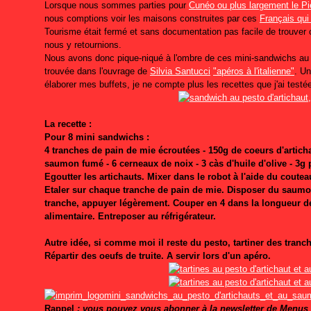
Lorsque nous sommes parties pour
Cunéo ou plus largement le P
nous comptions voir les maisons construites par ces
Français qui
Tourisme était fermé et sans documentation pas facile de trouver c
nous y retournions.
Nous avons donc pique-niqué à l'ombre de ces mini-sandwichs au 
trouvée dans l'ouvrage de
Silvia Santucci
"apéros à l'italienne"
. Un
élaborer mes buffets, je ne compte plus les recettes que j'ai test
La recette :
Pour 8 mini sandwichs :
4 tranches de pain de mie écroutées - 150g de coeurs d'articha
saumon fumé - 6 cerneaux de noix - 3 càs d'huile d'olive - 3g
Egoutter les artichauts. Mixer dans le robot à l'aide du coute
Etaler sur chaque tranche de pain de mie. Disposer du saumon
tranche, appuyer légèrement. Couper en 4 dans la longueur d
alimentaire. Entreposer au réfrigérateur.
Autre idée, si comme moi il reste du pesto, tartiner des tranc
Répartir des oeufs de truite. A servir lors d'un apéro.
mini_sandwichs_au_pesto_d'artichauts_et_au_sa
Rappel
: vous pouvez vous abonner à la newsletter de Menus P