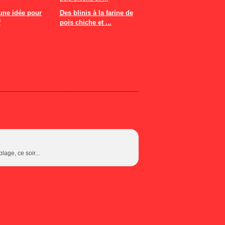
une idée pour
Des blinis à la farine de
f
pois chiche et ...
lage, ce soir...