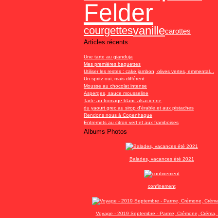
Felder
vanille
courgettes
carottes
Articles récents
Une tarte au gianduja
Mes premières baguettes
Utiliser les restes : cake jambon, olives vertes, emmental...
Un spritz oui, mais différent
Mousse au chocolat intense
Asperges, sauce mousseline
Tarte au fromage blanc alsacienne
du yaourt grec au sirop d'érable et aux pistaches
Rendons nous à Copenhague
Entremets au citron vert et aux framboises
Albums Photos
Balades, vacances été 2021
confinement
Voyage - 2019 Septembre - Parme, Crémone, Créma, 