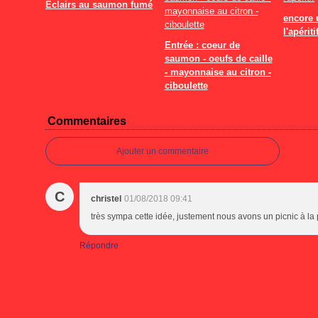
Eclairs au saumon fumé
encore 
l'apériti
Entrée : coeur de
saumon - oeufs de caille
- mayonnaise au citron -
ciboulette
Commentaires
Ajouter un commentaire
C
christel
01/08/2018 09:41
très sympa cette idée, justement nous avons un picnic à la p
Répondre