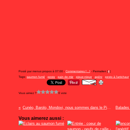
Posté par menus propos à 07:00 -
Commentaires [
…
]
- Permalien [
#
]
Tags:
saumon fumé
,
pesto
,
pain de mie
,
pique-nique
,
apéro
,
pesto à l'artichaut
Vous aimez ?
0 vote
Cunéo, Barolo, Mondovi, nous sommes dans le Piémont
Vous aimerez aussi :