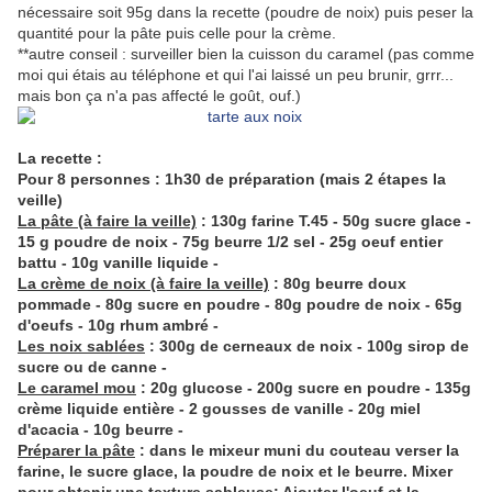
nécessaire soit 95g dans la recette (poudre de noix) puis peser la
quantité pour la pâte puis celle pour la crème.
**autre conseil : surveiller bien la cuisson du caramel (pas comme
moi qui étais au téléphone et qui l'ai laissé un peu brunir, grrr...
mais bon ça n'a pas affecté le goût, ouf.)
La recette :
Pour 8 personnes : 1h30 de préparation (mais 2 étapes la
veille)
La pâte (à faire la veille)
: 130g farine T.45 - 50g sucre glace -
15 g poudre de noix - 75g beurre 1/2 sel - 25g oeuf entier
battu - 10g vanille liquide -
La crème de noix (à faire la veille)
: 80g beurre doux
pommade - 80g sucre en poudre - 80g poudre de noix - 65g
d'oeufs - 10g rhum ambré -
Les noix sablées
: 300g de cerneaux de noix - 100g sirop de
sucre ou de canne -
Le caramel mou
: 20g glucose - 200g sucre en poudre - 135g
crème liquide entière - 2 gousses de vanille - 20g miel
d'acacia - 10g beurre -
Préparer la pâte
: dans le mixeur muni du couteau verser la
farine, le sucre glace, la poudre de noix et le beurre. Mixer