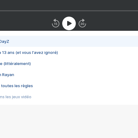
 DayZ
 a 13 ans (et vous l'avez ignoré)
e (littéralement)
im Rayan
 toutes les règles
s les jeux vidéo
us choquant de Rockstar ? - Le scandale BULLY
e plus moche de Steam
du RÊVE tourne au CAUCHEMAR