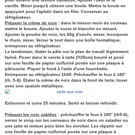
pour obtenir une texture sableuse; Ajouter l'oeuf et la
vanille. Mixer jusqu'à obtenir une boule. Mettre la boule en
appuyant pour l'aplatir dans un film. Conserver au
réfrigérateur.
Préparer la crème de noix
: dans le mixeur muni du couteau
mettre le beurre. Ajouter le sucre et blanchir en mixant.
Ajouter la poudre de noix, les 65g d'oeufs, mixer. Incorporer
le rhum, mixer. Verser le tout dans une boîte hermétique,
entreposer au réfrigérateur.
Le lendemain, étaler la pâte sur le plan de travail légèrement
fariné. Poser dans le cercle à tarte (⦰25cm) beurré et posé
sur une feuille de papier sulfurisé posée sur une plaque à
pâtisserie. Piquer le fond à l'aide d'une fourchette.
Entreposer au réfrigérateur 1h00. P
réchauffer le four à 160°
(th. 5-6). Etaler la crème de noix dans la fond de tarte, lisser
avec une spatule métallique.
Enfourner et cuire 25 minutes. Sortir et laisser refroidir.
Préparer les noix sablées
: préchauffer le four à 160° (th5-6),
verser le sirop sur les cerneaux de noix dans un saladier ou
une jatte et remuer pour bien les enrober. Les répartir sur
une feuille de papier sulfurisé posée sur une plaque à