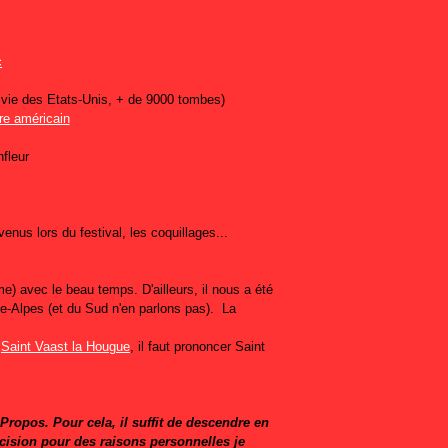
vie des Etats-Unis, + de 9000 tombes)
ur
enus lors du festival, les coquillages...
) avec le beau temps. D'ailleurs, il nous a été
ône-Alpes (et du Sud n'en parlons pas). La
e
Saint Vaast la Hougue
, il faut prononcer Saint
ropos. Pour cela, il suffit de descendre en
écision pour des raisons personnelles je