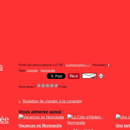
s
Posté par menus propos à 07:00 -
Commentaires [
…
]
- Permalien [
#
]
Tags:
Cotentin
,
Normandie
Vous aimez ?
0 vote
Boulettes de viandes à la coriandre
Vous aimerez aussi :
tée
Vacances en Normandie
Une tar