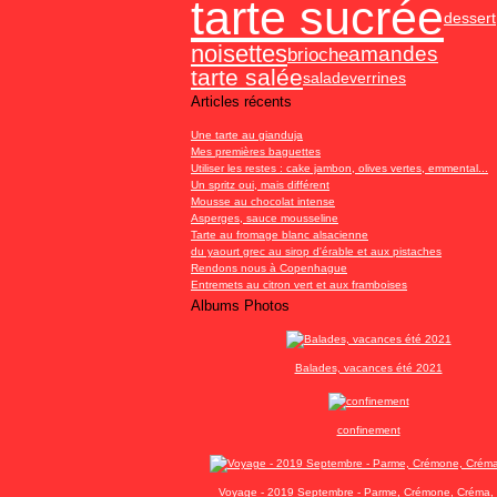
tarte sucrée
dessert
noisettes
amandes
brioche
tarte salée
salade
verrines
Articles récents
Une tarte au gianduja
Mes premières baguettes
Utiliser les restes : cake jambon, olives vertes, emmental...
Un spritz oui, mais différent
Mousse au chocolat intense
Asperges, sauce mousseline
Tarte au fromage blanc alsacienne
du yaourt grec au sirop d'érable et aux pistaches
Rendons nous à Copenhague
Entremets au citron vert et aux framboises
Albums Photos
Balades, vacances été 2021
confinement
Voyage - 2019 Septembre - Parme, Crémone, Créma, 