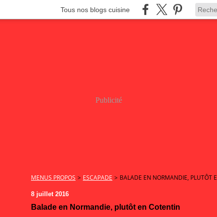
Tous nos blogs cuisine
Publicité
MENUS PROPOS
>
ESCAPADE
>
BALADE EN NORMANDIE, PLUTÔT 
8 juillet 2016
Balade en Normandie, plutôt en Cotentin