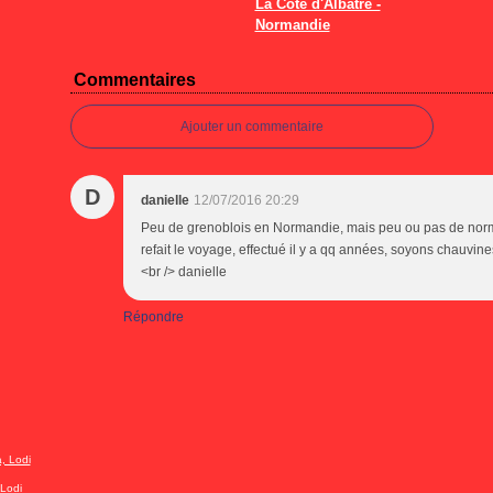
La Côte d'Albâtre -
Normandie
Commentaires
Ajouter un commentaire
D
danielle
12/07/2016 20:29
Peu de grenoblois en Normandie, mais peu ou pas de normand
refait le voyage, effectué il y a qq années, soyons chauvines
<br /> danielle
Répondre
Lodi