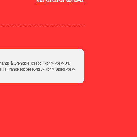
Mes premières baguettes
s à Grenoble, c'est dit.<br /> <br /> J'ai
: la France est belle.<br /> <br /> Bises.<br />