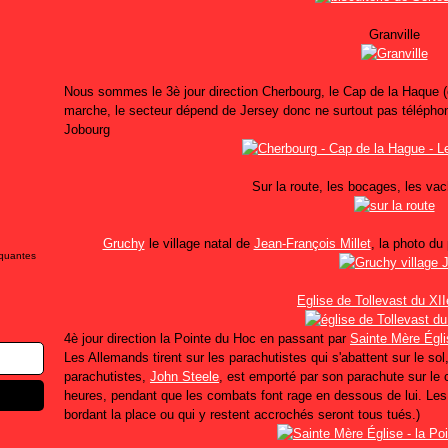
Granville
Nous sommes le 3è jour direction Cherbourg, le Cap de la Haque (
marche, le secteur dépend de Jersey donc ne surtout pas téléphone
Jobourg
Sur la route, les bocages, les v
Gruchy
le village natal de
Jean-François Millet
, la photo du 
iquantes
Eglise de Tollevast du XII
4è jour direction la Pointe du Hoc en passant par
Sainte Mère Égli
Les Allemands tirent sur les parachutistes qui s'abattent sur le sol,
parachutistes,
John Steele
, est emporté par son parachute sur le c
heures
, pendant que les combats font rage en dessous de lui. Les 
bordant la place ou qui y restent accrochés seront tous tués.
)