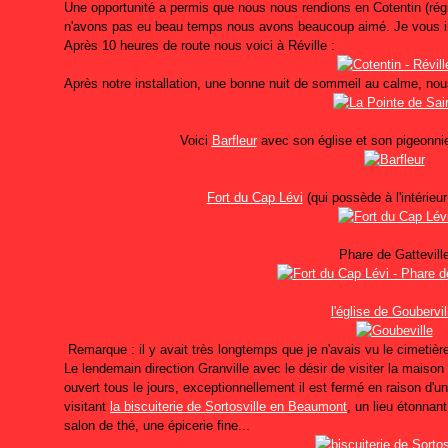
Une opportunité a permis que nous nous rendions en Cotentin (rég
n'avons pas eu beau temps nous avons beaucoup aimé. Je vous in
Après 10 heures de route nous voici à Réville :
Après notre installation, une bonne nuit de sommeil au calme, nou
Voici
Barfleur
avec son église et son pigeonnier
Fort du Cap Lévi
(qui possède à l'intérieu
Phare de Gattevill
l'église de Goubervil
Remarque : il y avait très longtemps que je n'avais vu le cimetière
Le lendemain direction Granville avec le désir de visiter la maison
ouvert tous le jours, exceptionnellement il est fermé en raison 
visitant
la biscuiterie de Sortosville en Beaumont
, un lieu étonnan
salon de thé, une épicerie fine...