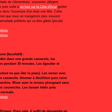
elade de clémentines, souvenirs obligent.
s puis suite à
un tour sur la Côte d'Azur
goûter
s donc l'ouverture d'un était une fête. Cette
rmer que nous en mangerons plus souvent
marmelade préférée qui va être gâtée (private
ne (facultatif) -
ettre dans une grande casserole, les
yen pendant 30 minutes. Les égoutter et
rtout ne pas ôter la peau). Les verser avec
de casserole. Amener à ébullition puis cuire
 pectine. Mixer avec le mixeur plongeant sans
es couvercles. Les laisser tiédir pots
n normale.
ropos. Pour cela, il suffit de descendre en