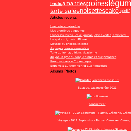
légu
poires
amandes
basilic
noisettes
cake
tarte salée
apéritif
Articles récents
Une tarte au gianduja
Mes premières baguettes
Utiliser les restes : cake jambon, olives vertes, emmental...
Un spritz oui, mais différent
Mousse au chocolat intense
Asperges, sauce mousseline
Tarte au fromage blanc alsacienne
du yaourt grec au sirop d'érable et aux pistaches
Rendons nous à Copenhague
Entremets au citron vert et aux framboises
Albums Photos
Balades, vacances été 2021
confinement
Voyage - 2019 Septembre - Parme, Crémone, Créma, 