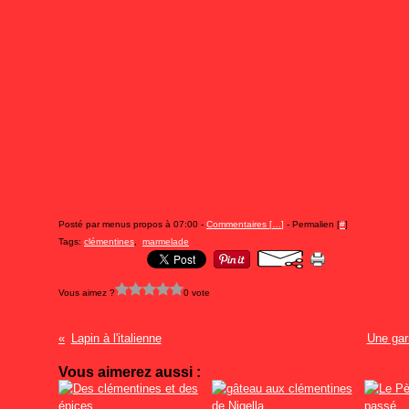
Posté par menus propos à 07:00 -
Commentaires [
…
]
- Permalien [
#
]
Tags:
clémentines
,
marmelade
Vous aimez ?
0 vote
Lapin à l'italienne
Une gar
Vous aimerez aussi :