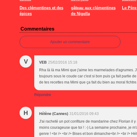
Des clémentines et des
gâteau aux clémentines
Le Père 
épices
de Nigella
Commentaires
Ajouter un commentaire
V
VEB
25/02/2016 15:18
Rha là là ma Mimi que j'aime les marmelades d'agrumes. J'
toujours sous le coude car c'est si bon puis ça fait partie 
de tes recettes ma Mimi que ça fait du bien au moral fichtre.
Répondre
H
Hélène (Cannes)
31/01/2016 09:43
J'ai racheté un pot confiture de mandarine chez Florian il y a
moins courageuse que toi ! :-) La semaine prochaine, je m
genre ! <br /> <br /> Bises et bon dimanche<br /> <br /> Hé