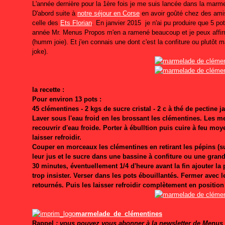
L'année dernière pour la 1ère fois je me suis lancée dans la marm
D'abord suite à
notre séjour en Corse
en avoir goûté chez des ami
celle des
Ets Florian
. En janvier 2015 je n'ai pu produire que 5 pot
année Mr. Menus Propos m'en a ramené beaucoup et je peux affi
(humm joie). Et j'en connais une dont c'est la confiture ou plutôt 
joke).
la recette :
Pour environ 13 pots :
45 clémentines - 2 kgs de sucre cristal - 2 c à thé de pectine jau
Laver sous l'eau froid en les brossant les clémentines. Les m
recouvrir d'eau froide. Porter à ébulltion puis cuire à feu mo
laisser refroidir.
Couper en morceaux les clémentines en retirant les pépins (su
leur jus et le sucre dans une bassine à confiture ou une gran
30 minutes, éventuellement 1/4 d'heure avant la fin ajouter la
trop insister. Verser dans les pots ébouillantés. Fermer avec l
retournés. Puis les laisser refroidir complètement en positio
marmelade_de_clémentines
Rappel
: vous pouvez vous abonner à la newsletter de Menus P