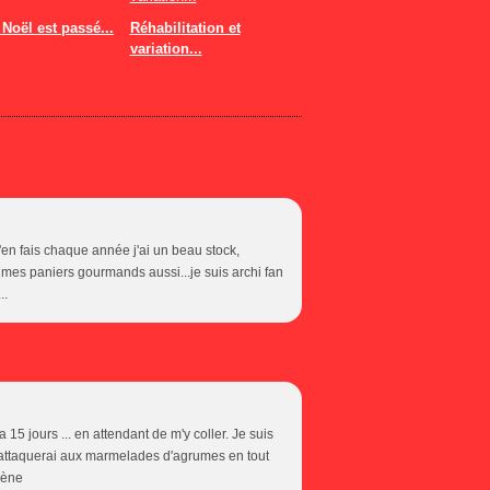
Noël est passé...
Réhabilitation et
variation...
en fais chaque année j'ai un beau stock,
de mes paniers gourmands aussi...je suis archi fan
..
 15 jours ... en attendant de m'y coller. Je suis
'attaquerai aux marmelades d'agrumes en tout
lène