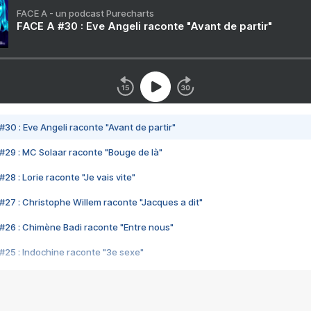
FACE A - un podcast Purecharts
FACE A #30 : Eve Angeli raconte "Avant de partir"
#30 : Eve Angeli raconte "Avant de partir"
#29 : MC Solaar raconte "Bouge de là"
28 : Lorie raconte "Je vais vite"
#27 : Christophe Willem raconte "Jacques a dit"
#26 : Chimène Badi raconte "Entre nous"
#25 : Indochine raconte "3e sexe"
#24 : Zaho raconte "C'est chelou"
#23 : Patrick Bruel raconte "Au café des délices"