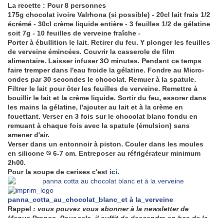
La recette : Pour 8 personnes
175g chocolat ivoire Valrhona (si possible) - 20cl lait frais 1/2
écrémé - 30cl crème liquide entière - 3 feuilles 1/2 de gélatine
soit 7g - 10 feuilles de verveine fraîche -
Porter à ébullition le lait. Retirer du feu. Y plonger les feuilles
de verveine émincées. Couvrir la casserole de film
alimentaire. Laisser infuser 3O minutes. Pendant ce temps
faire tremper dans l'eau froide la gélatine. Fondre au Micro-
ondes par 30 secondes le chocolat. Remuer à la spatule.
Filtrer le lait pour ôter les feuilles de verveine. Remettre à
bouillir le lait et la crème liquide. Sortir du feu, essorer dans
les mains la gélatine, l'ajouter au lait et à la crème en
fouettant. Verser en 3 fois sur le chocolat blanc fondu en
remuant à chaque fois avec la spatule (émulsion) sans
amener d'air.
Verser dans un entonnoir à piston. Couler dans les moules
en silicone ⦰ 6-7 cm. Entreposer au réfrigérateur minimum
2h00.
Pour la soupe de cerises c'est
ici
.
panna_cotta_au_chocolat_blanc_et à la_verveine
Rappel
: vous pouvez vous abonner à la newsletter de