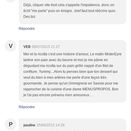
Déjà, cliquer vite tisst cela s'appelle l'impatience, donc on
écrit "me parle" puis on émigre...bref faut tout réécrire quoi.
Des biz
Répondre
V
VEB
08/07/2015 21:27
Moi et la ricotta c'est une histoire d'amour, Le matin MisterEyre
tartine son pain avec du beurre et moi je me pâme en
dégustant ma ricotta sur du pain grillé nappé d'un filet de
confiture. Yummy....Alors tu penses bien que ton dessert qui
veut du bien à mes artères me perle d'une façon très
gourmande. Je pense qu'un j'immigrerai en Savoie pour me
rapprocher de la cuisine d'une dame MENUSPROPOS. Bon
je l'ai pas encore prévenu mon amoureux....
Répondre
P
pauline
25/06/2015 14:28