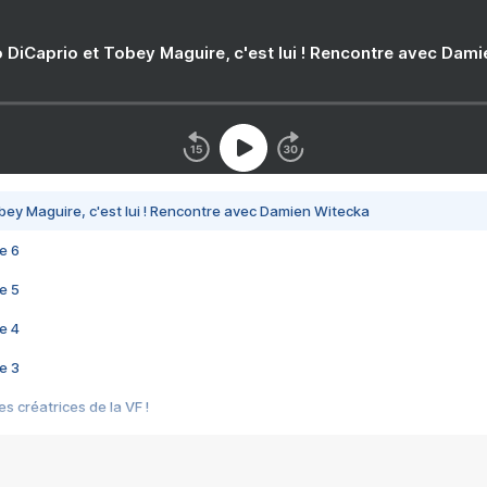
 DiCaprio et Tobey Maguire, c'est lui ! Rencontre avec Dam
bey Maguire, c'est lui ! Rencontre avec Damien Witecka
e 6
e 5
e 4
e 3
s créatrices de la VF !
e 2
e 1