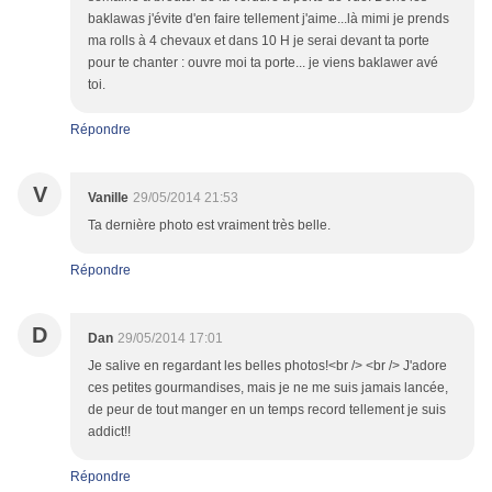
baklawas j'évite d'en faire tellement j'aime...là mimi je prends
ma rolls à 4 chevaux et dans 10 H je serai devant ta porte
pour te chanter : ouvre moi ta porte... je viens baklawer avé
toi.
Répondre
V
Vanille
29/05/2014 21:53
Ta dernière photo est vraiment très belle.
Répondre
D
Dan
29/05/2014 17:01
Je salive en regardant les belles photos!<br /> <br /> J'adore
ces petites gourmandises, mais je ne me suis jamais lancée,
de peur de tout manger en un temps record tellement je suis
addict!!
Répondre