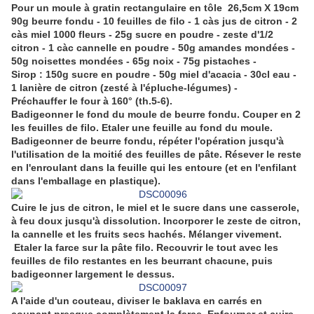
Pour un moule à gratin rectangulaire en tôle 26,5cm X 19cm
90g beurre fondu - 10 feuilles de filo - 1 càs jus de citron - 2
càs miel 1000 fleurs - 25g sucre en poudre - zeste d'1/2
citron - 1 càc cannelle en poudre - 50g amandes mondées -
50g noisettes mondées - 65g noix - 75g pistaches -
Sirop : 150g sucre en poudre - 50g miel d'acacia - 30cl eau -
1 lanière de citron (zesté à l'épluche-légumes) -
Préchauffer le four à 160° (th.5-6).
Badigeonner le fond du moule de beurre fondu. Couper en 2
les feuilles de filo. Etaler une feuille au fond du moule.
Badigeonner de beurre fondu, répéter l'opération jusqu'à
l'utilisation de la moitié des feuilles de pâte. Résever le reste
en l'enroulant dans la feuille qui les entoure (et en l'enfilant
dans l'emballage en plastique).
Cuire le jus de citron, le miel et le sucre dans une casserole,
à feu doux jusqu'à dissolution. Incorporer le zeste de citron,
la cannelle et les fruits secs hachés. Mélanger vivement.
Etaler la farce sur la pâte filo. Recouvrir le tout avec les
feuilles de filo restantes en les beurrant chacune, puis
badigeonner largement le dessus.
A l'aide d'un couteau, diviser le baklava en carrés en