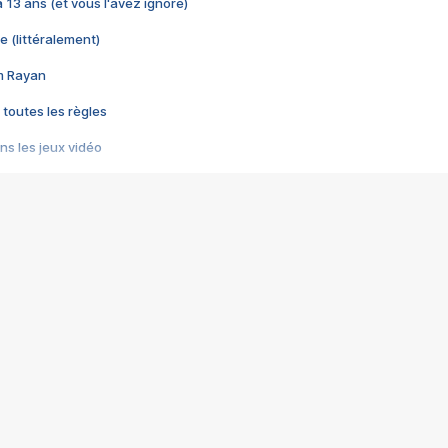
 a 13 ans (et vous l'avez ignoré)
e (littéralement)
im Rayan
 toutes les règles
s les jeux vidéo
us choquant de Rockstar ? - Le scandale BULLY
e plus moche de Steam
du RÊVE tourne au CAUCHEMAR
pendant 8 heures
it… à tort
umiliés par un jeu vidéo
ire - Final Fantasy 8
ti un empire - Age of Empires