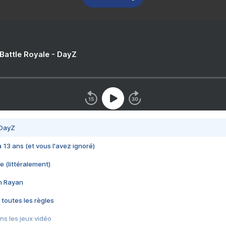
 Battle Royale - DayZ
 DayZ
 a 13 ans (et vous l'avez ignoré)
e (littéralement)
im Rayan
 toutes les règles
s les jeux vidéo