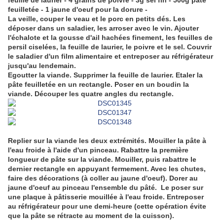
feuille de laurier - 4 grains de poivre - 3g sel fin - 500g pâte
feuilletée - 1 jaune d'oeuf pour la dorure -
La veille, couper le veau et le porc en petits dés. Les
déposer dans un saladier, les arroser avec le vin. Ajouter
l'échalote et la gousse d'ail hachées finement, les feuilles de
persil ciselées, la feuille de laurier, le poivre et le sel. Couvrir
le saladier d'un film alimentaire et entreposer au réfrigérateur
jusqu'au lendemain.
Egoutter la viande. Supprimer la feuille de laurier. Etaler la
pâte feuilletée en un rectangle. Poser en un boudin la
viande. Découper les quatre angles du rectangle.
Replier sur la viande les deux extrémités. Mouiller la pâte à
l'eau froide à l'aide d'un pinceau. Rabattre la première
longueur de pâte sur la viande. Mouiller, puis rabattre le
dernier rectangle en appuyant fermement. Avec les chutes,
faire des décorations (à coller au jaune d'oeuf). Dorer au
jaune d'oeuf au pinceau l'ensemble du pâté. Le poser sur
une plaque à pâtisserie mouillée à l'eau froide. Entreposer
au réfrigérateur pour une demi-heure (cette opération évite
que la pâte se rétracte au moment de la cuisson).