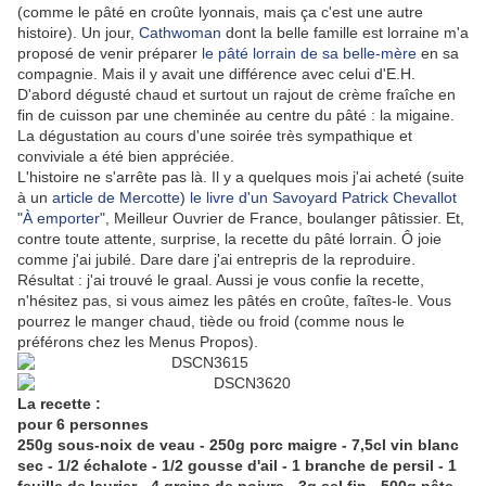
(comme le pâté en croûte lyonnais, mais ça c'est une autre
histoire). Un jour,
Cathwoman
dont la belle famille est lorraine m'a
proposé de venir préparer
le pâté lorrain de sa belle-mère
en sa
compagnie. Mais il y avait une différence avec celui d'E.H.
D'abord dégusté chaud et surtout un rajout de crème fraîche en
fin de cuisson par une cheminée au centre du pâté : la migaine.
La dégustation au cours d'une soirée très sympathique et
conviviale a été bien appréciée.
L'histoire ne s'arrête pas là. Il y a quelques mois j'ai acheté (suite
à un
article de Mercotte
)
le livre d'un Savoyard Patrick Chevallot
"À emporter"
, Meilleur Ouvrier de France, boulanger pâtissier. Et,
contre toute attente, surprise, la recette du pâté lorrain. Ô joie
comme j'ai jubilé. Dare dare j'ai entrepris de la reproduire.
Résultat : j'ai trouvé le graal. Aussi je vous confie la recette,
n'hésitez pas, si vous aimez les pâtés en croûte, faîtes-le. Vous
pourrez le manger chaud, tiède ou froid (comme nous le
préférons chez les Menus Propos).
La recette :
pour 6 personnes
250g sous-noix de veau - 250g porc maigre - 7,5cl vin blanc
sec - 1/2 échalote - 1/2 gousse d'ail - 1 branche de persil - 1