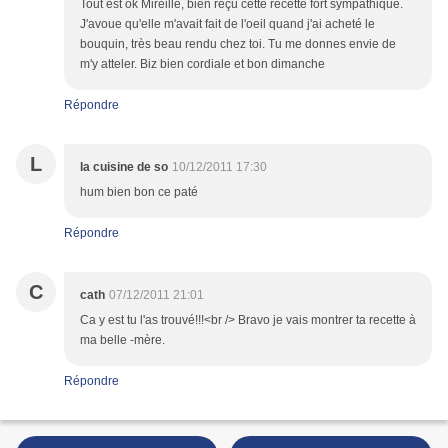
Tout est ok Mireille, bien reçu cette recette fort sympathique.
J'avoue qu'elle m'avait fait de l'oeil quand j'ai acheté le
bouquin, très beau rendu chez toi. Tu me donnes envie de
m'y atteler. Biz bien cordiale et bon dimanche
Répondre
L
la cuisine de so
10/12/2011 17:30
hum bien bon ce paté
Répondre
C
cath
07/12/2011 21:01
Ca y est tu l'as trouvé!!!<br /> Bravo je vais montrer ta recette à
ma belle -mère.
Répondre