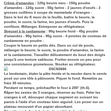
Crème d'amandes
: 120g beurre mou - 150g poudre
d'amandes - 120g sucre - 50g farine - 2 jaunes d'oeufs - 2
grosses cuillères à soupe de marmelade d'oranges -
Dans le bol du K muni de la feuille, battre le beurre, la
poudre, le sucre, la farine, les jaunes d'oeufs. Puis la
confiture. Mélanger. Entreposer au réfrigérateur.
Streusel à la cardamome
: 90g beurre froid - 45g poudre
d'amandes - 90g farine - 90g sucre - 4 pointes de couteau de
cardamome en poudre -
Couper le beurre en petits dés. Dans un cul de poule,
mélanger le beurre, le sucre, la poudre d'amandes, la farine
et la cardamome. Travailler délicatement du bout des doigts
jusqu'à une texture sableuse. Frotter encore un peu pour
une consistance grumeleuse. Stocker au réfrigérateur.
Le lendemain, étaler la pâte froide et la mouler dans le cercle
posé sur une tôle à pâtisserie. Piquer le fond. Remettre au
frais 30 minutes.
Pendant ce temps, préchauffer le four à 200° (th.6).
Râper les zestes de 3 oranges, réserver au frais. Peler les
oranges à vif, découper chaque segment en suivant les
parois à l'aide d'un couteau bien aiguisé. Les poser sur un
plateau recouvert d'un papier absorbant.