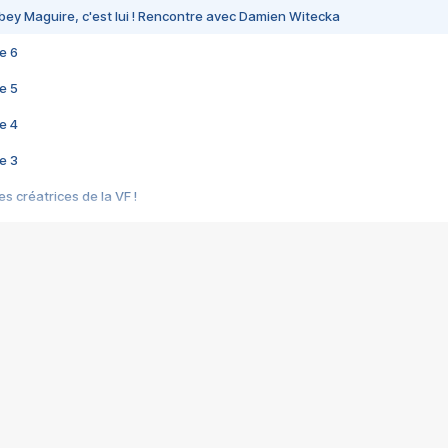
bey Maguire, c'est lui ! Rencontre avec Damien Witecka
e 6
e 5
e 4
e 3
s créatrices de la VF !
e 2
e 1
e Mektoub My Love arrive enfin ! Rencontre avec Shaïn Boumedine et Sal
i : après Toni en famille
elle réalise le bouleversant Dites lui que je l'aime
ais ! Rencontre autour de Vie privée de Rebecca Zlotowski