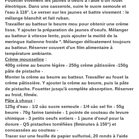
Fouetter vivement les jaunes d'oeufs à l'aide d'un fouet
électrique. Dans une casserole, cuire le sucre semoule et
l'eau à 118°. Le verser sur les jaunes et battre vivement : le
mélange blanchit et fait ruban.
Travailler au batteur le beurre mou pour obtenir une crème
lisse. Y ajouter la préparation de jaunes d'oeufs. Mélanger
au batteur à vitesse lente, puis ajouter la moitié de la
meringue italienne froide *. Mélanger délicatement toujours
au batteur. Réserver couvert d'un film alimentaire à
température ambiante.
Crème mousseline
:
400g crème au beurre légère - 250g crème pâtissière -150g
pâte de pistache -
Monter la crème au beurre au batteur. Travailler au fouet la
crème pâtissière. Y ajouter la crème au beurre, puis la pâte
de pistache. Fouetter jusqu'à complète absorption. Réserver
au froid, filmée.
Pâte à choux
:
125g d'eau - 1/2 càc sucre semoule - 1/4 càc sel fin - 55g
beurre - 70g farine tamisée - 1 pointe de couteau de levure
chimique - 3 petits oeufs entiers - 1 jaune d'oeuf pour la
dorure - QS pistaches torréfiées (8minutes à 150°) et
concassées au couteau -
Tracer sur une feuille de papier sulfurisé, 20 ronds à l'aide