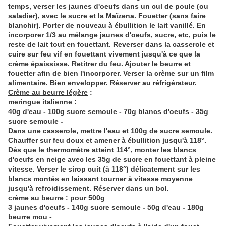
temps, verser les jaunes d'oeufs dans un cul de poule (ou
saladier), avec le sucre et la Maïzena. Fouetter (sans faire
blanchir). Porter de nouveau à ébullition le lait vanillé. En
incorporer 1/3 au mélange jaunes d'oeufs, sucre, etc, puis le
reste de lait tout en fouettant. Reverser dans la casserole et
cuire sur feu vif en fouettant vivement jusqu'à ce que la
crème épaississe. Retitrer du feu. Ajouter le beurre et
fouetter afin de bien l'incorporer. Verser la crème sur un film
alimentaire. Bien envelopper. Réserver au réfrigérateur.
Crème au beurre légère
:
meringue italienne
:
40g d'eau - 100g sucre semoule - 70g blancs d'oeufs - 35g
sucre semoule -
Dans une casserole, mettre l'eau et 100g de sucre semoule.
Chauffer sur feu doux et amener à ébullition jusqu'à 118°.
Dès que le thermomètre atteint 114°, monter les blancs
d'oeufs en neige avec les 35g de sucre en fouettant à pleine
vitesse. Verser le sirop cuit (à 118°) délicatement sur les
blancs montés en laissant tourner à vitesse moyenne
jusqu'à refroidissement. Réserver dans un bol.
crème au beurre
: pour 500g
3 jaunes d'oeufs - 140g sucre semoule - 50g d'eau - 180g
beurre mou -