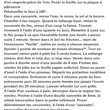
d'un emporte-pièce de 7cm. Poser la feuille sur la plaque à
pâtisserie
Préchauffer le four à 180°.
Dans une casserole, verser l'eau, le sucre, le sel et le beurre.
Chauffer à feu moyen. Quand le mélange bout, retirer la
casserole du feu, verser d'un coup la farine. Tourner
vivement à l'aide d'une spatule en bois. Remettre à cuire sur
le feu jusqu'à ce que l'ensemble forme une boule. Laisser
cuire 1 minute. Verser dans le bol du Kitchen... muni de
l'accessoire "feuille", mettre en route à vitesse moyenne.
Ajouter 1 pointe de couteau de levure chimique**. Tout en
tournant verser petit à petit les 3 oeufs battus. Le mélange
obtenu doit être ni trop dur, ni trop mou. Verser dans une
poche à douille muni d'une douille de 8 mm. Former des
cercles de pâte sur la feuille papier sulfurisé. Dorer au jaune
d'oeuf à l'aide d'un pinceau. Répartir les pistaches torréfiées
et concassées. Enfourner et cuire 5 minutes porte du four
entrouverte puis 20 minutes porte fermée (ne jamais l'ouvrir
pendant les 20 minutes). Laisser refroidir sur une grille.
A l'aide d'un couteau à pain, découper dans la largeur les
cercles. Pocher à l'aide d'une douille cannelée de 8mm, la
crème mousseline dans la partie inférieure. Poser
délicatement les couvercles. A l'aide d'une "passette",
saupoudrer du sucre glace sur chacun.