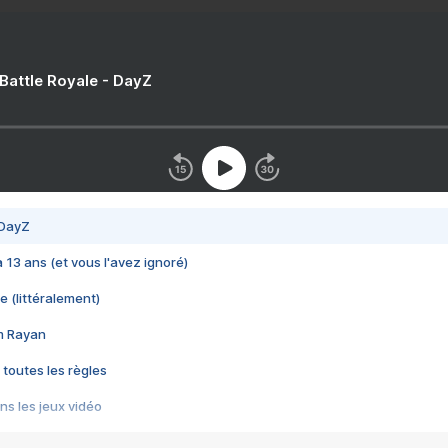
 Battle Royale - DayZ
 DayZ
 a 13 ans (et vous l'avez ignoré)
e (littéralement)
im Rayan
 toutes les règles
s les jeux vidéo
us choquant de Rockstar ? - Le scandale BULLY