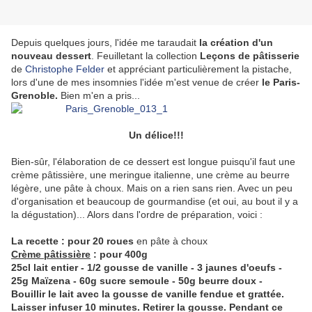
Depuis quelques jours, l'idée me taraudait
la création d'un
nouveau dessert
. Feuilletant la collection
Leçons de pâtisserie
de
Christophe Felder
et appréciant particulièrement la pistache,
lors d'une de mes insomnies l'idée m'est venue de créer
le Paris-
Grenoble.
Bien m'en a pris...
Un délice!!!
Bien-sûr, l'élaboration de ce dessert est longue puisqu'il faut une
crème pâtissière, une meringue italienne, une crème au beurre
légère, une pâte à choux. Mais on a rien sans rien. Avec un peu
d'organisation et beaucoup de gourmandise (et oui, au bout il y a
la dégustation)... Alors dans l'ordre de préparation, voici :
La recette : pour 20 roues
en pâte à choux
Crème pâtissière
: pour 400g
25cl lait entier - 1/2 gousse de vanille - 3 jaunes d'oeufs -
25g Maïzena - 60g sucre semoule - 50g beurre doux -
Bouillir le lait avec la gousse de vanille fendue et grattée.
Laisser infuser 10 minutes. Retirer la gousse. Pendant ce