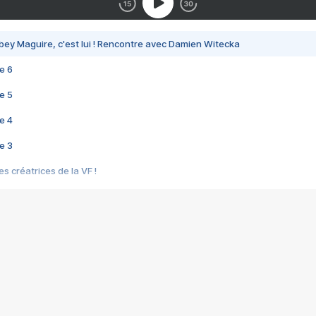
bey Maguire, c'est lui ! Rencontre avec Damien Witecka
e 6
e 5
e 4
e 3
s créatrices de la VF !
e 2
e 1
e Mektoub My Love arrive enfin ! Rencontre avec Shaïn Boumedine et Sal
i : après Toni en famille
elle réalise le bouleversant Dites lui que je l'aime