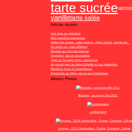
tarte sucrée
verrine
vanille
tarte salée
Articles récents
Une tarte au gianduja
Mes premières baguettes
Utiliser les restes : cake jambon, olives vertes, emmental...
Un spritz oui, mais différent
Mousse au chocolat intense
Asperges, sauce mousseline
Tarte au fromage blanc alsacienne
du yaourt grec au sirop d'érable et aux pistaches
Rendons nous à Copenhague
Entremets au citron vert et aux framboises
Albums Photos
Balades, vacances été 2021
confinement
Voyage - 2019 Septembre - Parme, Crémone, Créma, 